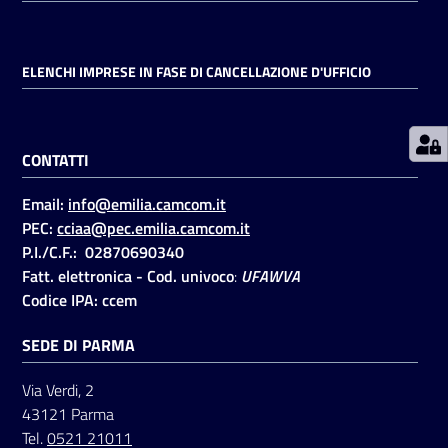
Prenotazioni
ELENCHI IMPRESE IN FASE DI CANCELLAZIONE D'UFFICIO
on line
Pagamenti
CONTATTI
on line
Email:
info@emilia.camcom.it
PEC:
cciaa@pec.emilia.camcom.it
Accedi
P.I./C.F.: 02870690340
Fatt. elettronica - Cod. univoco
:
UFAWVA
Codice IPA: ccem
SEDE DI PARMA
Registrati
Via Verdi, 2
43121 Parma
Tel.
0521 21011