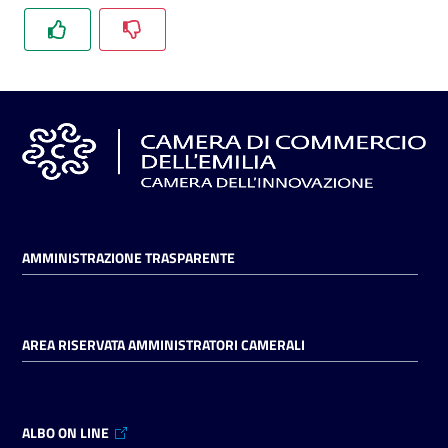
l'impresa
e
il
territorio
Tutelare
l'Impresa
e
il
Consumatore
AMMINISTRAZIONE TRASPARENTE
L'impresa
AREA RISERVATA AMMINISTRATORI CAMERALI
in
digitale
ALBO ON LINE