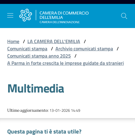
Vai al contenuto
Vai alla navigazione
Vai al footer
Home
/
LA CAMERA DELL'EMILIA
/
Comunicati stampa
/
Archivio comunicati stampa
/
Comunicati stampa anno 2025
/
La
A Parma in forte crescita le imprese guidate da stranieri
Camera
dell'Emilia
Multimedia
Gestire
l'impresa
13-01-2026 14:49
Ultimo aggiornamento
:
Questa pagina ti è stata utile?
Promuovere