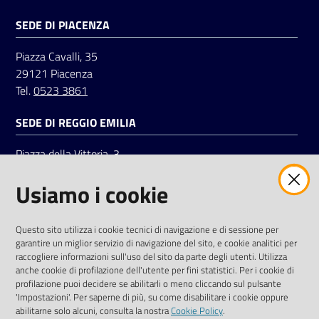
SEDE DI PIACENZA
Seguici
Piazza Cavalli, 35
su
29121 Piacenza
Tel.
0523 3861
SEDE DI REGGIO EMILIA
Piazza della Vittoria, 3
42121 Reggio Emilia
Usiamo i cookie
Tel.
0522 7961
SOCIAL
Questo sito utilizza i cookie tecnici di navigazione e di sessione per
garantire un miglior servizio di navigazione del sito, e cookie analitici per
Linkedin
Facebook
Instagram
raccogliere informazioni sull'uso del sito da parte degli utenti. Utilizza
anche cookie di profilazione dell'utente per fini statistici. Per i cookie di
profilazione puoi decidere se abilitarli o meno cliccando sul pulsante
'Impostazioni'. Per saperne di più, su come disabilitare i cookie oppure
abilitarne solo alcuni, consulta la nostra
Cookie Policy
.