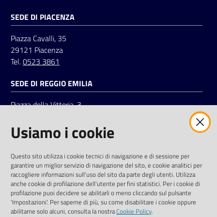
SEDE DI PIACENZA
Seguici
Piazza Cavalli, 35
su
29121 Piacenza
Tel.
0523 3861
SEDE DI REGGIO EMILIA
Piazza della Vittoria, 3
42121 Reggio Emilia
Usiamo i cookie
Tel.
0522 7961
SOCIAL
Questo sito utilizza i cookie tecnici di navigazione e di sessione per
garantire un miglior servizio di navigazione del sito, e cookie analitici per
Linkedin
Facebook
Instagram
raccogliere informazioni sull'uso del sito da parte degli utenti. Utilizza
anche cookie di profilazione dell'utente per fini statistici. Per i cookie di
profilazione puoi decidere se abilitarli o meno cliccando sul pulsante
'Impostazioni'. Per saperne di più, su come disabilitare i cookie oppure
abilitarne solo alcuni, consulta la nostra
Cookie Policy
.