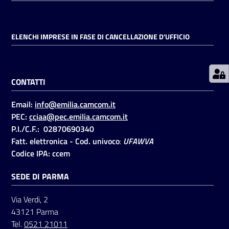
Prenotazioni
ELENCHI IMPRESE IN FASE DI CANCELLAZIONE D'UFFICIO
on line
Pagamenti
CONTATTI
on line
Email:
info@emilia.camcom.it
PEC:
cciaa@pec.emilia.camcom.it
Accedi
P.I./C.F.: 02870690340
Fatt. elettronica - Cod. univoco
:
UFAWVA
Codice IPA: ccem
SEDE DI PARMA
Registrati
Via Verdi, 2
43121 Parma
Tel.
0521 21011