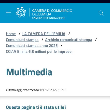
Vai al contenuto
Vai alla navigazione
Vai al footer
Home
/
LA CAMERA DELL'EMILIA
/
Comunicati stampa
/
Archivio comunicati stampa
/
Comunicati stampa anno 2025
/
La
CCIAA Emilia 6,8 milioni per le imprese
Camera
dell'Emilia
Multimedia
Gestire
l'impresa
09-12-2025 15:18
Ultimo aggiornamento
:
Questa pagina ti è stata utile?
Promuovere