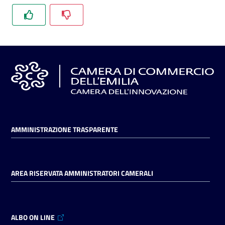
l'impresa
e
il
territorio
Tutelare
l'Impresa
e
il
Consumatore
AMMINISTRAZIONE TRASPARENTE
L'impresa
AREA RISERVATA AMMINISTRATORI CAMERALI
in
digitale
ALBO ON LINE