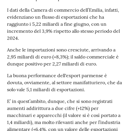
I dati della Camera di commercio dell’Emilia, infatti,
evidenziano un flusso di esportazioni che ha
Prenotazioni
raggiunto i 5,22 miliardi a fine giugno, con un
on line
incremento del 3,9% rispetto allo stesso periodo del
2024.
Pagamenti
on line
Anche le importazioni sono cresciute, arrivando a
2,95 miliardi di euro (+8,3%); il saldo commerciale è
dunque positivo per 2,27 miliardi di euro.
Accedi
La buona performance dell'export parmense è
dovuta, ovviamente, al settore manifatturiero, che da
solo vale 5,1 miliardi di esportazioni.
E’ in quest’ambito, dunque, che si sono registrati
Registrati
aumenti addirittura a due cifre (+12%) per
macchinari e apparecchi (il valore si è così portato a
1,4 miliardi), ma molto rilevanti anche per l’industria
alimentare (+6,4%, con un valore delle esportazioni