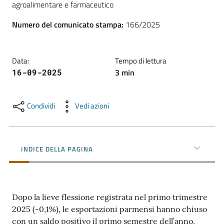
agroalimentare e farmaceutico
l'impresa
e
Numero del comunicato stampa
:
166/2025
il
territorio
Data
:
Tempo di lettura
3
min
16-09-2025
Tutelare
l'Impresa
e
Condividi
Vedi azioni
il
Consumatore
INDICE DELLA PAGINA
L'impresa
in
digitale
Dopo la lieve flessione registrata nel primo trimestre
2025 (-0,1%), le esportazioni parmensi hanno chiuso
con un saldo positivo il primo semestre dell’anno.