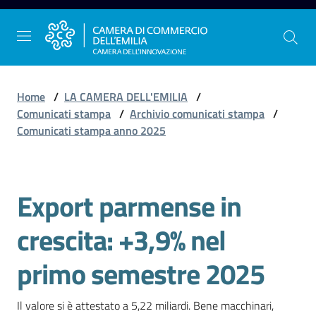
Vai al contenuto
Vai alla navigazione
Vai al footer
Home
/
LA CAMERA DELL'EMILIA
/
Comunicati stampa
/
Archivio comunicati stampa
/
Comunicati stampa anno 2025
La
Camera
dell'Emilia
Export parmense in
Salta al contenuto
crescita: +3,9% nel
Gestire
l'impresa
primo semestre 2025
Il valore si è attestato a 5,22 miliardi. Bene macchinari, 
Promuovere