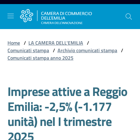
Vai al contenuto
Vai alla navigazione
Vai al footer
Home
/
LA CAMERA DELL'EMILIA
/
Comunicati stampa
/
Archivio comunicati stampa
/
Comunicati stampa anno 2025
La
Camera
dell'Emilia
Imprese attive a Reggio
Salta al contenuto
Emilia: -2,5% (-1.177
Gestire
l'impresa
unità) nel I trimestre
2025
Promuovere