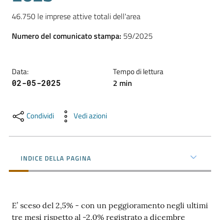
l'impresa
46.750 le imprese attive totali dell'area
e
il
Numero del comunicato stampa
:
59/2025
territorio
Data
:
Tempo di lettura
Tutelare
2
min
02-05-2025
l'Impresa
e
il
Condividi
Vedi azioni
Consumatore
INDICE DELLA PAGINA
L'impresa
in
digitale
E’ sceso del 2,5% - con un peggioramento negli ultimi
tre mesi rispetto al -2,0% registrato a dicembre