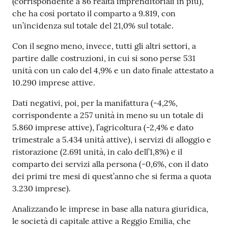
(corrispondente a 86 realtà imprenditoriali in più),
che ha così portato il comparto a 9.819, con
un’incidenza sul totale del 21,0% sul totale.
Seguici
Con il segno meno, invece, tutti gli altri settori, a
su
partire dalle costruzioni, in cui si sono perse 531
unità con un calo del 4,9% e un dato finale attestato a
10.290 imprese attive.
Dati negativi, poi, per la manifattura (-4,2%,
corrispondente a 257 unità in meno su un totale di
5.860 imprese attive), l’agricoltura (-2,4% e dato
trimestrale a 5.434 unità attive), i servizi di alloggio e
ristorazione (2.691 unità, in calo dell’1,8%) e il
comparto dei servizi alla persona (-0,6%, con il dato
dei primi tre mesi di quest’anno che si ferma a quota
3.230 imprese).
Analizzando le imprese in base alla natura giuridica,
le società di capitale attive a Reggio Emilia, che