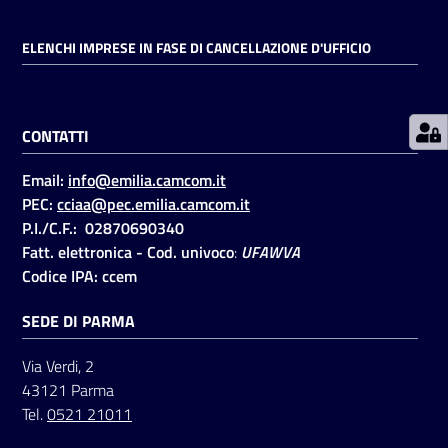
ELENCHI IMPRESE IN FASE DI CANCELLAZIONE D'UFFICIO
Prenotazioni
on line
CONTATTI
Pagamenti
on line
Email:
info@emilia.camcom.it
PEC:
cciaa@pec.emilia.camcom.it
P.I./C.F.: 02870690340
Accedi
Fatt. elettronica - Cod. univoco
:
UFAWVA
Codice IPA: ccem
SEDE DI PARMA
Via Verdi, 2
Registrati
43121 Parma
Tel.
0521 21011