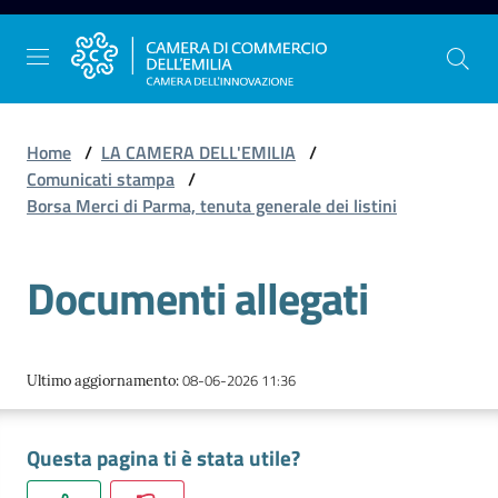
Vai al contenuto
Vai alla navigazione
Vai al footer
Home
/
LA CAMERA DELL'EMILIA
/
Comunicati stampa
/
Borsa Merci di Parma, tenuta generale dei listini
La
Camera
Documenti allegati
dell'Emilia
Gestire
08-06-2026 11:36
Ultimo aggiornamento
:
l'impresa
Questa pagina ti è stata utile?
Promuovere