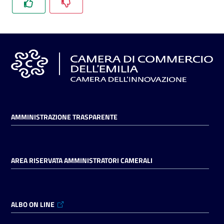
l'impresa
e
il
territorio
Tutelare
l'Impresa
e
il
AMMINISTRAZIONE TRASPARENTE
Consumatore
AREA RISERVATA AMMINISTRATORI CAMERALI
L'impresa
in
digitale
ALBO ON LINE