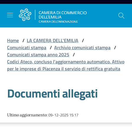
Vai al contenuto
Vai alla navigazione
Vai al footer
Home
/
LA CAMERA DELL'EMILIA
/
Comunicati stampa
/
Archivio comunicati stampa
/
Comunicati stampa anno 2025
/
La
Codici Ateco, concluso l'aggiornamento automatico. Attivo
Camera
per le imprese di Piacenza il servizio di rettifica gratuita
dell'Emilia
Documenti allegati
Gestire
l'impresa
09-12-2025 15:17
Ultimo aggiornamento
:
Promuovere