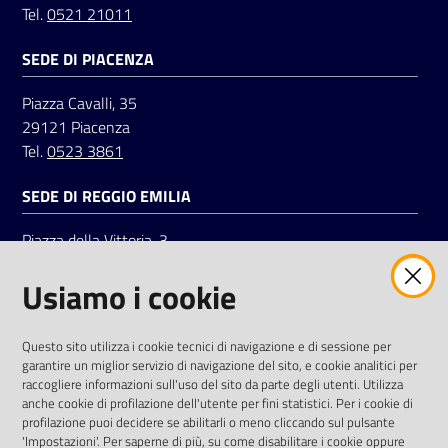
Tel.
0521 21011
SEDE DI PIACENZA
Seguici
su
Piazza Cavalli, 35
29121 Piacenza
Tel.
0523 3861
SEDE DI REGGIO EMILIA
Piazza della Vittoria, 3
42121 Reggio Emilia
Usiamo i cookie
Tel.
0522 7961
SOCIAL
Questo sito utilizza i cookie tecnici di navigazione e di sessione per
garantire un miglior servizio di navigazione del sito, e cookie analitici per
Linkedin
Facebook
Instagram
raccogliere informazioni sull'uso del sito da parte degli utenti. Utilizza
anche cookie di profilazione dell'utente per fini statistici. Per i cookie di
profilazione puoi decidere se abilitarli o meno cliccando sul pulsante
'Impostazioni'. Per saperne di più, su come disabilitare i cookie oppure