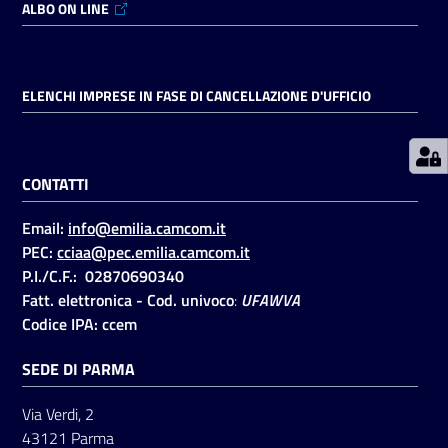
ALBO ON LINE
Prenotazioni
on line
ELENCHI IMPRESE IN FASE DI CANCELLAZIONE D'UFFICIO
Pagamenti
on line
CONTATTI
Email:
info@emilia.camcom.it
Accedi
PEC:
cciaa@pec.emilia.camcom.it
P.I./C.F.: 02870690340
Fatt. elettronica - Cod. univoco
:
UFAWVA
Codice IPA: ccem
SEDE DI PARMA
Registrati
Via Verdi, 2
43121 Parma