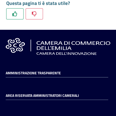
Questa pagina ti è stata utile?
l'impresa
e
il
territorio
Tutelare
l'Impresa
e
il
Consumatore
AMMINISTRAZIONE TRASPARENTE
L'impresa
in
AREA RISERVATA AMMINISTRATORI CAMERALI
digitale