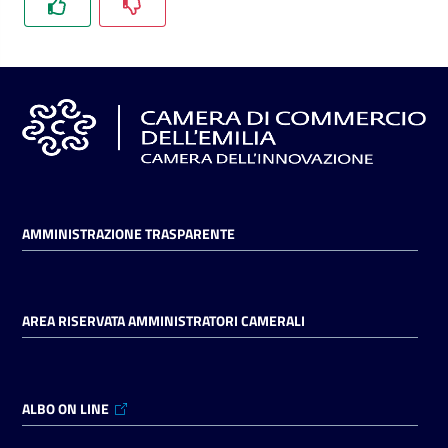
l'impresa
e
il
territorio
Tutelare
l'Impresa
e
il
AMMINISTRAZIONE TRASPARENTE
Consumatore
AREA RISERVATA AMMINISTRATORI CAMERALI
L'impresa
in
digitale
ALBO ON LINE