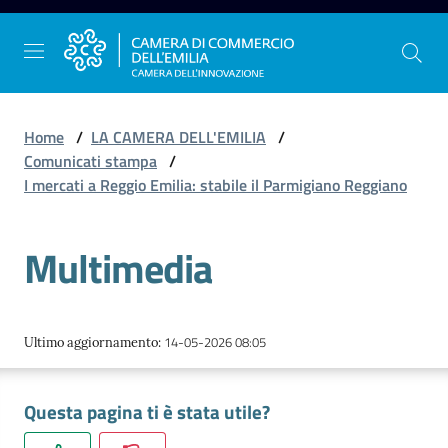
Vai al contenuto
Vai alla navigazione
Vai al footer
Home
/
LA CAMERA DELL'EMILIA
/
Comunicati stampa
/
I mercati a Reggio Emilia: stabile il Parmigiano Reggiano
La
Camera
Multimedia
dell'Emilia
Gestire
14-05-2026 08:05
Ultimo aggiornamento
:
l'impresa
Questa pagina ti è stata utile?
Promuovere