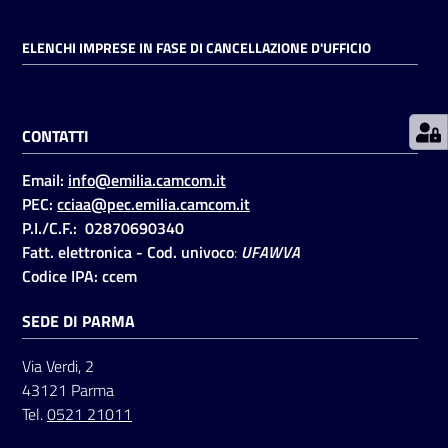
ELENCHI IMPRESE IN FASE DI CANCELLAZIONE D'UFFICIO
Prenotazioni
on line
CONTATTI
Pagamenti
on line
Email:
info@emilia.camcom.it
PEC:
cciaa@pec.emilia.camcom.it
P.I./C.F.: 02870690340
Accedi
Fatt. elettronica - Cod. univoco
:
UFAWVA
Codice IPA: ccem
SEDE DI PARMA
Via Verdi, 2
Registrati
43121 Parma
Tel.
0521 21011