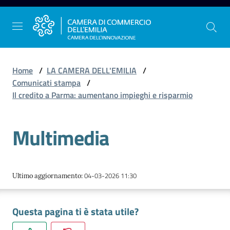
Vai al contenuto
Vai alla navigazione
Vai al footer
Home
/
LA CAMERA DELL'EMILIA
/
Comunicati stampa
/
Il credito a Parma: aumentano impieghi e risparmio
La
Camera
Multimedia
dell'Emilia
Gestire
04-03-2026 11:30
Ultimo aggiornamento
:
l'impresa
Questa pagina ti è stata utile?
Promuovere