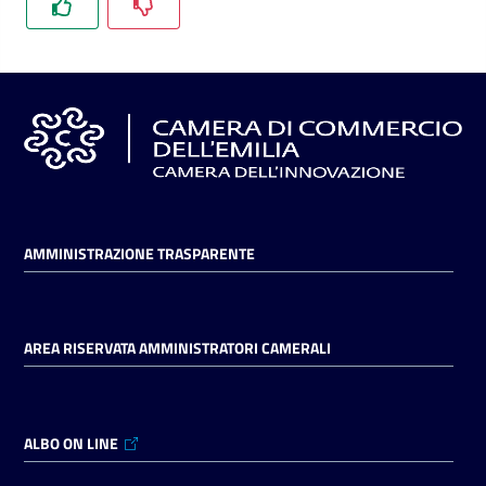
l'impresa
e
il
territorio
Tutelare
l'Impresa
e
il
AMMINISTRAZIONE TRASPARENTE
Consumatore
AREA RISERVATA AMMINISTRATORI CAMERALI
L'impresa
in
digitale
ALBO ON LINE