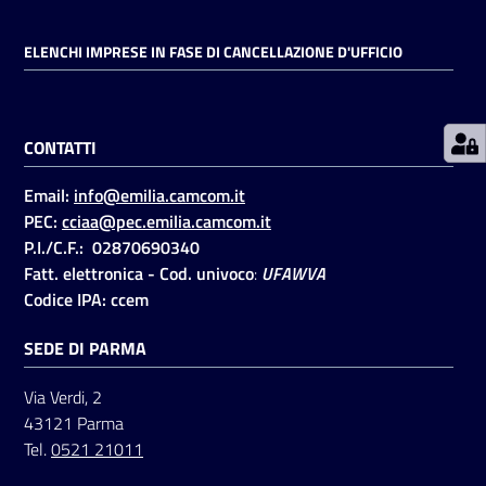
ELENCHI IMPRESE IN FASE DI CANCELLAZIONE D'UFFICIO
Prenotazioni
on line
CONTATTI
Pagamenti
on line
Email:
info@emilia.camcom.it
PEC:
cciaa@pec.emilia.camcom.it
P.I./C.F.: 02870690340
Accedi
Fatt. elettronica - Cod. univoco
:
UFAWVA
Codice IPA: ccem
SEDE DI PARMA
Via Verdi, 2
Registrati
43121 Parma
Tel.
0521 21011