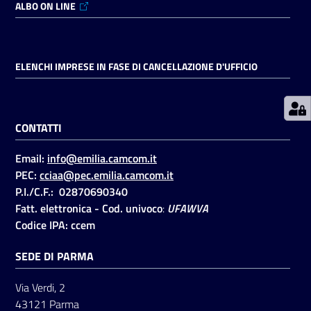
ALBO ON LINE
Prenotazioni
on line
ELENCHI IMPRESE IN FASE DI CANCELLAZIONE D'UFFICIO
Pagamenti
on line
CONTATTI
Email:
info@emilia.camcom.it
Accedi
PEC:
cciaa@pec.emilia.camcom.it
P.I./C.F.: 02870690340
Fatt. elettronica - Cod. univoco
:
UFAWVA
Codice IPA: ccem
SEDE DI PARMA
Registrati
Via Verdi, 2
43121 Parma