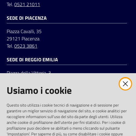
Tel.
0521 21011
SEDE DI PIACENZA
Seguici
su
Piazza Cavalli, 35
29121 Piacenza
Tel.
0523 3861
SEDE DI REGGIO EMILIA
Piazza della Vittoria, 3
42121 Reggio Emilia
Usiamo i cookie
Tel.
0522 7961
SOCIAL
Questo sito utilizza i cookie tecnici di navigazione e di sessione per
garantire un miglior servizio di navigazione del sito, e cookie analitici per
Linkedin
Facebook
Instagram
raccogliere informazioni sull'uso del sito da parte degli utenti. Utilizza
anche cookie di profilazione dell'utente per fini statistici. Per i cookie di
profilazione puoi decidere se abilitarli o meno cliccando sul pulsante
'Impostazioni'. Per saperne di più, su come disabilitare i cookie oppure