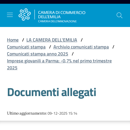
Vai al contenuto
Vai alla navigazione
Vai al footer
Home
/
LA CAMERA DELL'EMILIA
/
Comunicati stampa
/
Archivio comunicati stampa
/
Comunicati stampa anno 2025
/
La
Imprese giovanili a Parma: -0,7% nel primo trimestre
Camera
2025
dell'Emilia
Documenti allegati
Gestire
l'impresa
09-12-2025 15:14
Ultimo aggiornamento
:
Promuovere