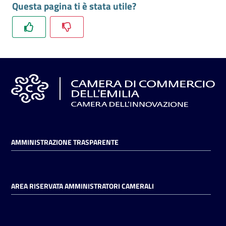
Questa pagina ti è stata utile?
l'impresa
e
il
territorio
Tutelare
l'Impresa
e
il
Consumatore
AMMINISTRAZIONE TRASPARENTE
L'impresa
in
AREA RISERVATA AMMINISTRATORI CAMERALI
digitale