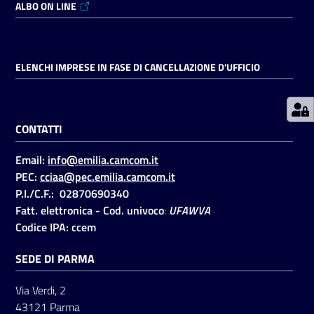
ALBO ON LINE
Prenotazioni
on line
ELENCHI IMPRESE IN FASE DI CANCELLAZIONE D'UFFICIO
Pagamenti
on line
CONTATTI
Email:
info@emilia.camcom.it
Accedi
PEC:
cciaa@pec.emilia.camcom.it
P.I./C.F.: 02870690340
Fatt. elettronica - Cod. univoco
:
UFAWVA
Codice IPA: ccem
SEDE DI PARMA
Registrati
Via Verdi, 2
43121 Parma