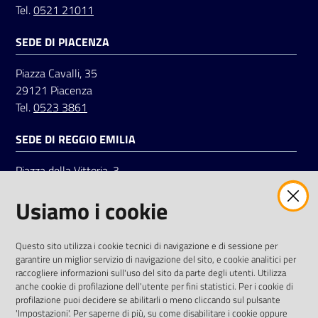
Tel.
0521 21011
SEDE DI PIACENZA
Seguici
su
Piazza Cavalli, 35
29121 Piacenza
Tel.
0523 3861
SEDE DI REGGIO EMILIA
Piazza della Vittoria, 3
42121 Reggio Emilia
Usiamo i cookie
Tel.
0522 7961
SOCIAL
Questo sito utilizza i cookie tecnici di navigazione e di sessione per
garantire un miglior servizio di navigazione del sito, e cookie analitici per
Linkedin
Facebook
Instagram
raccogliere informazioni sull'uso del sito da parte degli utenti. Utilizza
anche cookie di profilazione dell'utente per fini statistici. Per i cookie di
profilazione puoi decidere se abilitarli o meno cliccando sul pulsante
'Impostazioni'. Per saperne di più, su come disabilitare i cookie oppure