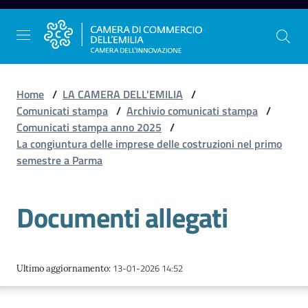
Vai al contenuto
Vai alla navigazione
Vai al footer
Home
/
LA CAMERA DELL'EMILIA
/
Comunicati stampa
/
Archivio comunicati stampa
/
Comunicati stampa anno 2025
/
La
La congiuntura delle imprese delle costruzioni nel primo
Camera
semestre a Parma
dell'Emilia
Documenti allegati
Gestire
l'impresa
13-01-2026 14:52
Ultimo aggiornamento
:
Promuovere