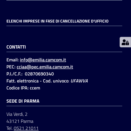
Prenotazioni
ELENCHI IMPRESE IN FASE DI CANCELLAZIONE D'UFFICIO
on line
Pagamenti
CONTATTI
on line
Email:
info@emilia.camcom.it
PEC:
cciaa@pec.emilia.camcom.it
Accedi
P.I./C.F.: 02870690340
Fatt. elettronica - Cod. univoco
:
UFAWVA
Codice IPA: ccem
SEDE DI PARMA
Registrati
Via Verdi, 2
43121 Parma
Tel.
0521 21011