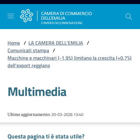
Vai al contenuto
Vai alla navigazione
Vai al footer
Home
/
LA CAMERA DELL'EMILIA
/
Comunicati stampa
/
Macchine e macchinari (-1,9%) limitano la crescita (+0,7%)
La
dell'export reggiano
Camera
dell'Emilia
Multimedia
Gestire
l'impresa
20-03-2026 13:40
Ultimo aggiornamento
:
Questa pagina ti è stata utile?
Promuovere