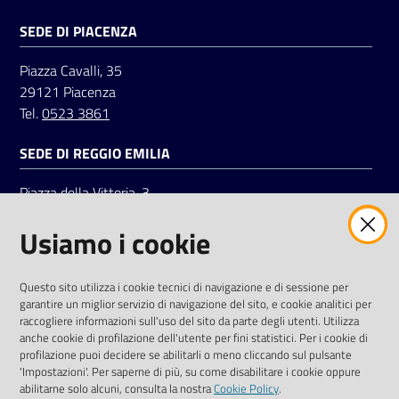
SEDE DI PIACENZA
Seguici
Piazza Cavalli, 35
su
29121 Piacenza
Tel.
0523 3861
SEDE DI REGGIO EMILIA
Piazza della Vittoria, 3
42121 Reggio Emilia
Usiamo i cookie
Tel.
0522 7961
SOCIAL
Questo sito utilizza i cookie tecnici di navigazione e di sessione per
garantire un miglior servizio di navigazione del sito, e cookie analitici per
Linkedin
Facebook
Instagram
raccogliere informazioni sull'uso del sito da parte degli utenti. Utilizza
anche cookie di profilazione dell'utente per fini statistici. Per i cookie di
profilazione puoi decidere se abilitarli o meno cliccando sul pulsante
'Impostazioni'. Per saperne di più, su come disabilitare i cookie oppure
abilitarne solo alcuni, consulta la nostra
Cookie Policy
.