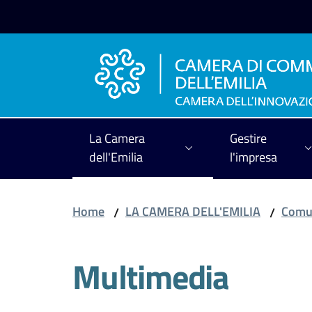
Vai al contenuto
Vai alla navigazione
Vai al footer
La Camera
Gestire
dell'Emilia
l'impresa
Home
LA CAMERA DELL'EMILIA
Comun
/
/
Multimedia