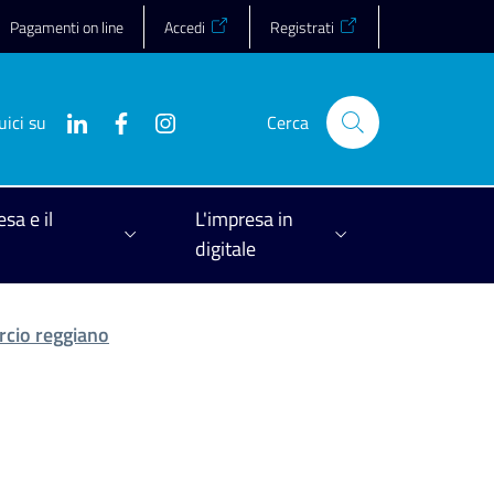
Pagamenti on line
Accedi
Registrati
uici su
Cerca
esa e il
L'impresa in
digitale
rcio reggiano