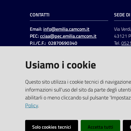
CONTATTI
SEDE D
Email:
info@emilia.camcom.it
Via Verdi
PEC:
cciaa@pec.emilia.camcom.it
43121 
P.I./C.F.: 02870690340
Tel.
052
Fatt. elettronica - Cod.
univoco
:
UFAWVA
Usiamo i cookie
Codice IPA: ccem
SOCIAL
Questo sito utilizza i cookie tecnici di navigazione
informazioni sull'uso del sito da parte degli utenti
Linkedin
Facebook
Instagram
abilitarli o meno cliccando sul pulsante 'Impostazi
Policy
.
Solo cookies tecnici
Accetta tutti