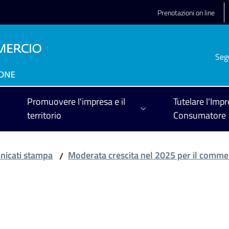
Prenotazioni on line
Seg
Promuovere l'impresa e il
Tutelare l'Impr
territorio
Consumatore
icati stampa
Moderata crescita nel 2025 per il comme
/