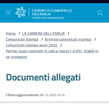
Vai al contenuto
Vai alla navigazione
Vai al footer
Home
/
LA CAMERA DELL'EMILIA
/
Comunicati stampa
/
Archivio comunicati stampa
/
Comunicati stampa anno 2025
/
La
Parma: nuovi contratti in calo a marzo (-6,0%). Stabili in
Camera
un trimestre
dell'Emilia
Documenti allegati
Gestire
l'impresa
09-12-2025 15:14
Ultimo aggiornamento
:
Promuovere