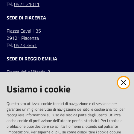
Tel.
0521 21011
SEDE DI PIACENZA
Seguici
su
Piazza Cavalli, 35
29121 Piacenza
Tel.
0523 3861
SEDE DI REGGIO EMILIA
Piazza della Vittoria, 3
42121 Reggio Emilia
Usiamo i cookie
Tel.
0522 7961
SOCIAL
Questo sito utilizza i cookie tecnici di navigazione e di sessione per
garantire un miglior servizio di navigazione del sito, e cookie analitici per
Linkedin
Facebook
Instagram
raccogliere informazioni sull'uso del sito da parte degli utenti. Utilizza
anche cookie di profilazione dell'utente per fini statistici. Per i cookie di
profilazione puoi decidere se abilitarli o meno cliccando sul pulsante
'Impostazioni'. Per saperne di più, su come disabilitare i cookie oppure