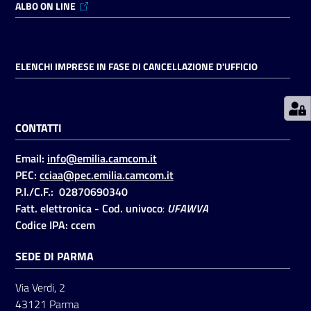
ALBO ON LINE
Prenotazioni
on line
ELENCHI IMPRESE IN FASE DI CANCELLAZIONE D'UFFICIO
Pagamenti
on line
CONTATTI
Email:
info@emilia.camcom.it
Accedi
PEC:
cciaa@pec.emilia.camcom.it
P.I./C.F.: 02870690340
Fatt. elettronica - Cod. univoco
:
UFAWVA
Codice IPA: ccem
SEDE DI PARMA
Registrati
Via Verdi, 2
43121 Parma