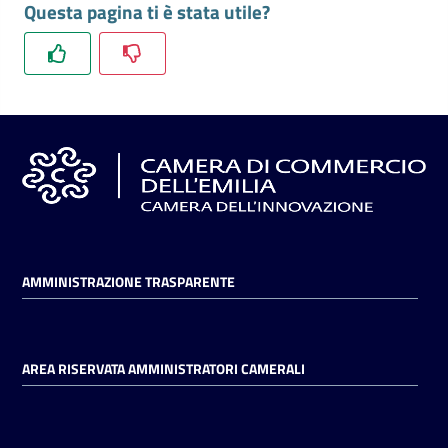
Questa pagina ti è stata utile?
l'impresa
e
il
territorio
Tutelare
l'Impresa
e
il
Consumatore
AMMINISTRAZIONE TRASPARENTE
L'impresa
in
AREA RISERVATA AMMINISTRATORI CAMERALI
digitale