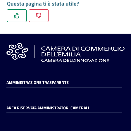
Questa pagina ti è stata utile?
l'impresa
e
il
territorio
Tutelare
l'Impresa
e
il
Consumatore
AMMINISTRAZIONE TRASPARENTE
L'impresa
in
AREA RISERVATA AMMINISTRATORI CAMERALI
digitale