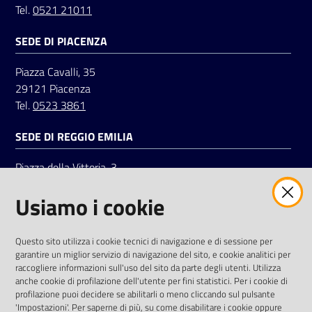
Tel.
0521 21011
SEDE DI PIACENZA
Seguici
su
Piazza Cavalli, 35
29121 Piacenza
Tel.
0523 3861
SEDE DI REGGIO EMILIA
Piazza della Vittoria, 3
42121 Reggio Emilia
Usiamo i cookie
Tel.
0522 7961
SOCIAL
Questo sito utilizza i cookie tecnici di navigazione e di sessione per
garantire un miglior servizio di navigazione del sito, e cookie analitici per
Linkedin
Facebook
Instagram
raccogliere informazioni sull'uso del sito da parte degli utenti. Utilizza
anche cookie di profilazione dell'utente per fini statistici. Per i cookie di
profilazione puoi decidere se abilitarli o meno cliccando sul pulsante
'Impostazioni'. Per saperne di più, su come disabilitare i cookie oppure