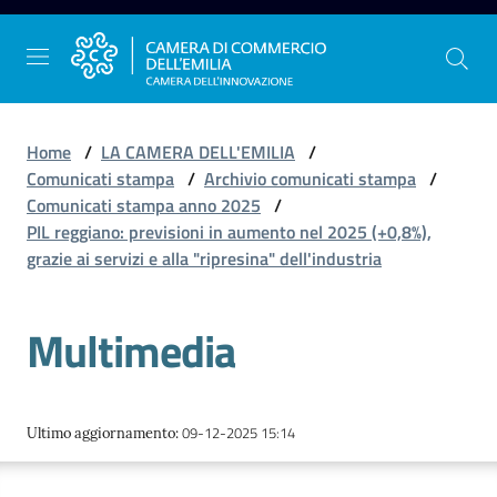
Vai al contenuto
Vai alla navigazione
Vai al footer
Home
/
LA CAMERA DELL'EMILIA
/
Comunicati stampa
/
Archivio comunicati stampa
/
Comunicati stampa anno 2025
/
La
PIL reggiano: previsioni in aumento nel 2025 (+0,8%),
Camera
grazie ai servizi e alla "ripresina" dell'industria
dell'Emilia
Multimedia
Gestire
l'impresa
09-12-2025 15:14
Ultimo aggiornamento
:
Promuovere