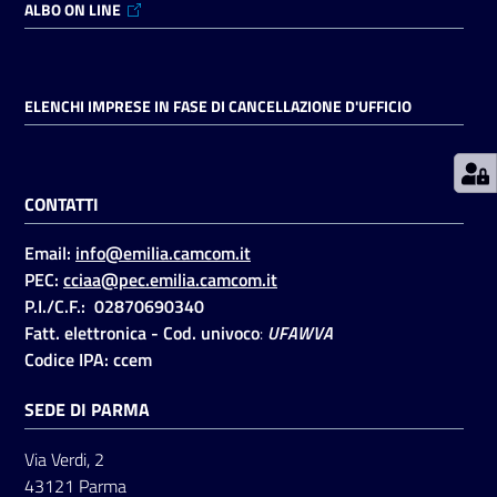
ALBO ON LINE
Prenotazioni
on line
ELENCHI IMPRESE IN FASE DI CANCELLAZIONE D'UFFICIO
Pagamenti
on line
CONTATTI
Email:
info@emilia.camcom.it
Accedi
PEC:
cciaa@pec.emilia.camcom.it
P.I./C.F.: 02870690340
Fatt. elettronica - Cod. univoco
:
UFAWVA
Codice IPA: ccem
SEDE DI PARMA
Registrati
Via Verdi, 2
43121 Parma