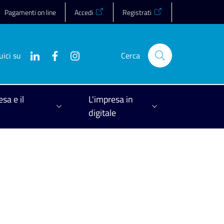
Pagamenti on line
Accedi
Registrati
uici su
Cerca
esa e il
L'impresa in
digitale