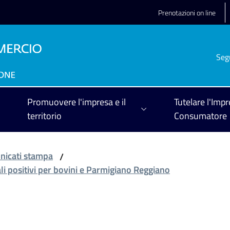
Prenotazioni on line
Seg
Promuovere l'impresa e il
Tutelare l'Impr
territorio
Consumatore
icati stampa
/
nali positivi per bovini e Parmigiano Reggiano