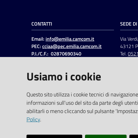
CONTATTI
SEDE D
Email:
info@emilia.camcom.it
Via Verdi
PEC:
cciaa@pec.emilia.camcom.it
43121 
P.I./C.F.: 02870690340
Tel.
052
Fatt. elettronica - Cod.
univoco
:
UFAWVA
Usiamo i cookie
Codice IPA: ccem
SOCIAL
Questo sito utilizza i cookie tecnici di navigazione
informazioni sull'uso del sito da parte degli utenti
Linkedin
Facebook
Instagram
abilitarli o meno cliccando sul pulsante 'Impostazi
Policy
.