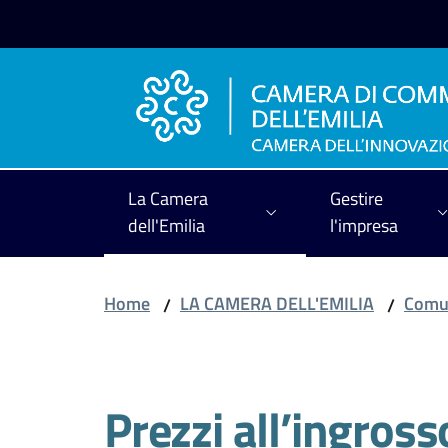
Vai al contenuto
Vai alla navigazione
Vai al footer
La Camera
Gestire
dell'Emilia
l'impresa
Home
LA CAMERA DELL'EMILIA
Comun
/
/
Salta al contenuto
Prezzi all’ingrosso