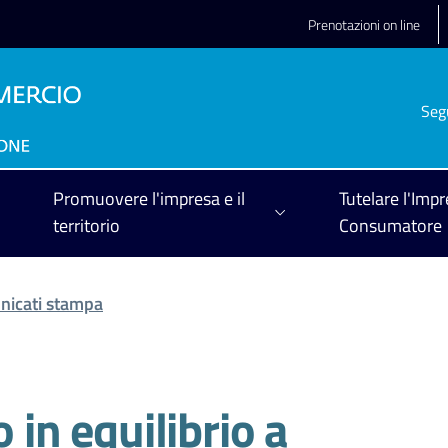
Prenotazioni on line
Seg
Promuovere l'impresa e il
Tutelare l'Impr
territorio
Consumatore
icati stampa
 in equilibrio a