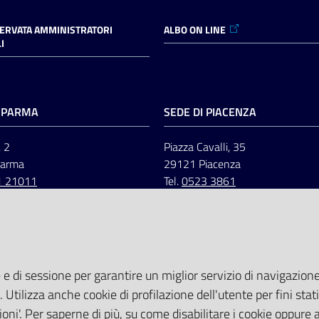
SERVATA AMMINISTRATORI
ALBO ON LINE
I
I PARMA
SEDE DI PIACENZA
, 2
Piazza Cavalli, 35
Parma
29121 Piacenza
1 21011
Tel.
0523 3861
 e di sessione per garantire un miglior servizio di navigazione 
. Utilizza anche cookie di profilazione dell'utente per fini stati
oni'. Per saperne di più, su come disabilitare i cookie oppure 