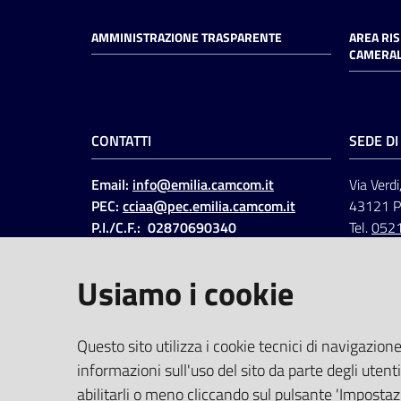
AMMINISTRAZIONE TRASPARENTE
AREA RI
CAMERAL
CONTATTI
SEDE D
Email:
info@emilia.camcom.it
Via Verdi
PEC:
cciaa@pec.emilia.camcom.it
43121 
P.I./C.F.: 02870690340
Tel.
052
Fatt. elettronica - Cod.
univoco
:
UFAWVA
Usiamo i cookie
Codice IPA: ccem
SOCIAL
Questo sito utilizza i cookie tecnici di navigazione
informazioni sull'uso del sito da parte degli utenti
Linkedin
Facebook
Instagram
abilitarli o meno cliccando sul pulsante 'Impostazi