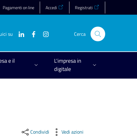
Pagamenti on line
Accedi
Registrati
uici su
Cerca
esa e il
L'impresa in
digitale
Condividi
Vedi azioni