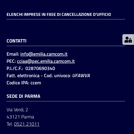
ELENCHI IMPRESE IN FASE DI CANCELLAZIONE D'UFFICIO
Prenotazioni
on line
CONTATTI
Pagamenti
on line
Email:
info@emilia.camcom.it
PEC:
cciaa@pec.emilia.camcom.it
P.I./C.F.: 02870690340
Accedi
Fatt. elettronica - Cod. univoco
:
UFAWVA
Codice IPA: ccem
SEDE DI PARMA
Via Verdi, 2
Registrati
43121 Parma
Tel.
0521 21011