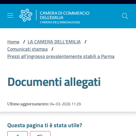
Vai al contenuto
Vai alla navigazione
Vai al footer
Home
/
LA CAMERA DELL'EMILIA
/
Comunicati stampa
/
Prezzi all’ingrosso prevalentemente stabili a Parma
La
Camera
Documenti allegati
dell'Emilia
Gestire
04-03-2026 11:29
Ultimo aggiornamento
:
l'impresa
Questa pagina ti è stata utile?
Promuovere