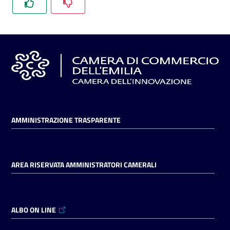
l'impresa
e
il
territorio
Tutelare
l'Impresa
e
il
AMMINISTRAZIONE TRASPARENTE
Consumatore
AREA RISERVATA AMMINISTRATORI CAMERALI
L'impresa
in
digitale
ALBO ON LINE