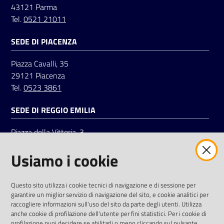
43121 Parma
Tel.
0521 21011
Seguici
SEDE DI PIACENZA
su
Piazza Cavalli, 35
29121 Piacenza
Tel.
0523 3861
SEDE DI REGGIO EMILIA
Piazza della Vittoria, 3
42121 Reggio Emilia
Usiamo i cookie
Tel.
0522 7961
SOCIAL
Questo sito utilizza i cookie tecnici di navigazione e di sessione per
garantire un miglior servizio di navigazione del sito, e cookie analitici per
Linkedin
Facebook
Instagram
raccogliere informazioni sull'uso del sito da parte degli utenti. Utilizza
anche cookie di profilazione dell'utente per fini statistici. Per i cookie di
profilazione puoi decidere se abilitarli o meno cliccando sul pulsante