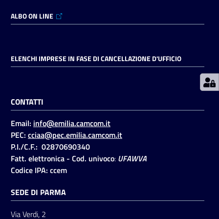
ALBO ON LINE
Prenotazioni
on line
ELENCHI IMPRESE IN FASE DI CANCELLAZIONE D'UFFICIO
Pagamenti
on line
CONTATTI
Accedi
Email:
info@emilia.camcom.it
PEC:
cciaa@pec.emilia.camcom.it
P.I./C.F.: 02870690340
Fatt. elettronica - Cod. univoco
:
UFAWVA
Codice IPA: ccem
Registrati
SEDE DI PARMA
Via Verdi, 2