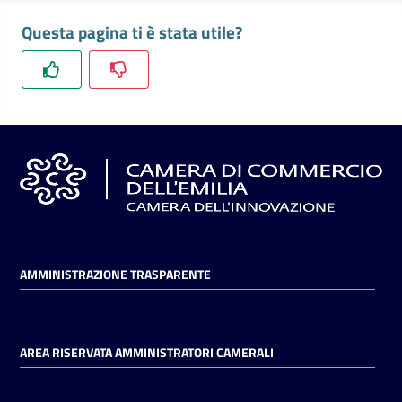
l'impresa
Questa pagina ti è stata utile?
e
il
territorio
Tutelare
l'Impresa
e
il
Consumatore
AMMINISTRAZIONE TRASPARENTE
L'impresa
in
digitale
AREA RISERVATA AMMINISTRATORI CAMERALI