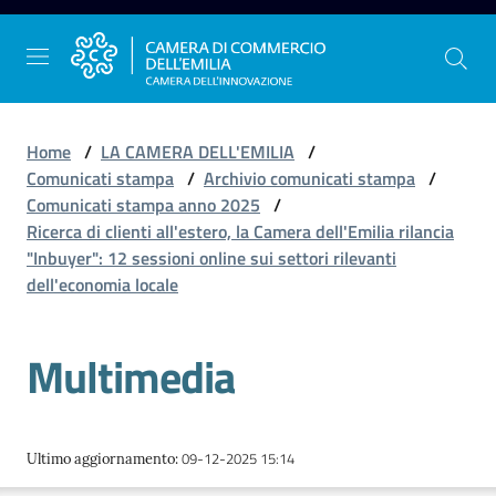
Vai al contenuto
Vai alla navigazione
Vai al footer
Home
/
LA CAMERA DELL'EMILIA
/
Comunicati stampa
/
Archivio comunicati stampa
/
Comunicati stampa anno 2025
/
La
Ricerca di clienti all'estero, la Camera dell'Emilia rilancia
Camera
"Inbuyer": 12 sessioni online sui settori rilevanti
dell'Emilia
dell'economia locale
Multimedia
Gestire
l'impresa
09-12-2025 15:14
Ultimo aggiornamento
:
Promuovere