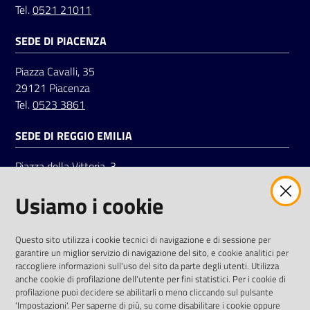
Tel.
0521 21011
SEDE DI PIACENZA
Seguici
su
Piazza Cavalli, 35
29121 Piacenza
Tel.
0523 3861
SEDE DI REGGIO EMILIA
Piazza della Vittoria, 3
42121 Reggio Emilia
Usiamo i cookie
Tel.
0522 7961
SOCIAL
Questo sito utilizza i cookie tecnici di navigazione e di sessione per
garantire un miglior servizio di navigazione del sito, e cookie analitici per
Linkedin
Facebook
Instagram
raccogliere informazioni sull'uso del sito da parte degli utenti. Utilizza
anche cookie di profilazione dell'utente per fini statistici. Per i cookie di
profilazione puoi decidere se abilitarli o meno cliccando sul pulsante
'Impostazioni'. Per saperne di più, su come disabilitare i cookie oppure