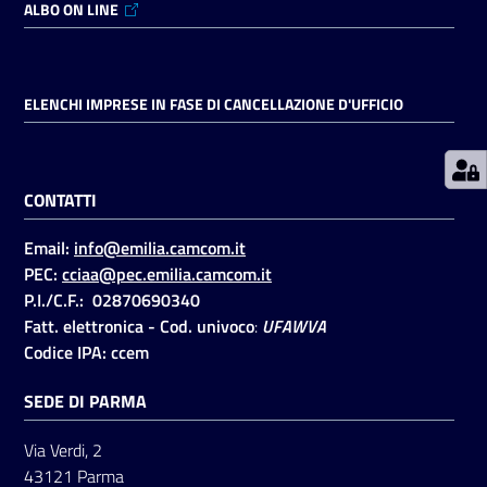
ALBO ON LINE
Prenotazioni
on line
ELENCHI IMPRESE IN FASE DI CANCELLAZIONE D'UFFICIO
Pagamenti
on line
CONTATTI
Email:
info@emilia.camcom.it
Accedi
PEC:
cciaa@pec.emilia.camcom.it
P.I./C.F.: 02870690340
Fatt. elettronica - Cod. univoco
:
UFAWVA
Codice IPA: ccem
SEDE DI PARMA
Registrati
Via Verdi, 2
43121 Parma