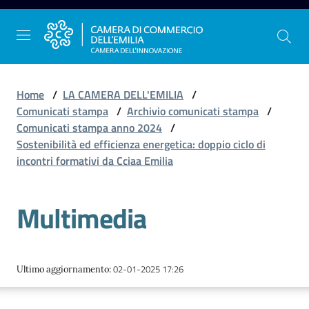
Vai al contenuto
Vai alla navigazione
Vai al footer
Home
/
LA CAMERA DELL'EMILIA
/
Comunicati stampa
/
Archivio comunicati stampa
/
Comunicati stampa anno 2024
/
La
Sostenibilità ed efficienza energetica: doppio ciclo di
Camera
incontri formativi da Cciaa Emilia
dell'Emilia
Multimedia
Gestire
l'impresa
02-01-2025 17:26
Ultimo aggiornamento
:
Promuovere