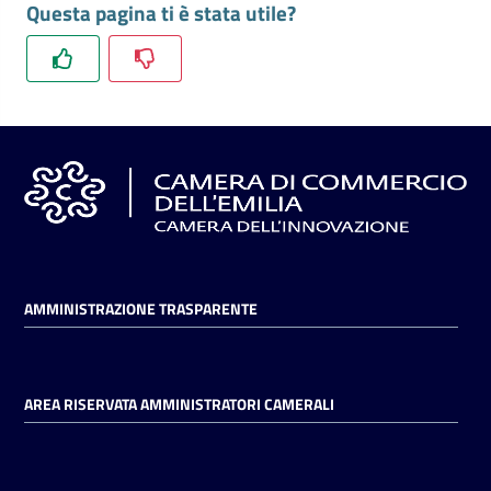
Questa pagina ti è stata utile?
l'impresa
e
il
territorio
Tutelare
l'Impresa
e
il
Consumatore
AMMINISTRAZIONE TRASPARENTE
L'impresa
in
AREA RISERVATA AMMINISTRATORI CAMERALI
digitale