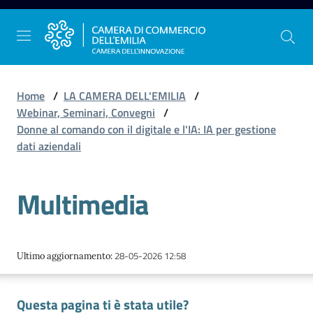
Vai al contenuto
Vai alla navigazione
Vai al footer
Home
/
LA CAMERA DELL'EMILIA
/
Webinar, Seminari, Convegni
/
Donne al comando con il digitale e l'IA: IA per gestione
La
dati aziendali
Camera
dell'Emilia
Multimedia
Gestire
l'impresa
28-05-2026 12:58
Ultimo aggiornamento
:
Questa pagina ti è stata utile?
Promuovere