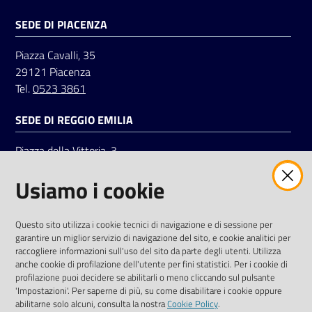
SEDE DI PIACENZA
Seguici
Piazza Cavalli, 35
su
29121 Piacenza
Tel.
0523 3861
SEDE DI REGGIO EMILIA
Piazza della Vittoria, 3
42121 Reggio Emilia
Usiamo i cookie
Tel.
0522 7961
SOCIAL
Questo sito utilizza i cookie tecnici di navigazione e di sessione per
garantire un miglior servizio di navigazione del sito, e cookie analitici per
Linkedin
Facebook
Instagram
raccogliere informazioni sull'uso del sito da parte degli utenti. Utilizza
anche cookie di profilazione dell'utente per fini statistici. Per i cookie di
profilazione puoi decidere se abilitarli o meno cliccando sul pulsante
'Impostazioni'. Per saperne di più, su come disabilitare i cookie oppure
abilitarne solo alcuni, consulta la nostra
Cookie Policy
.