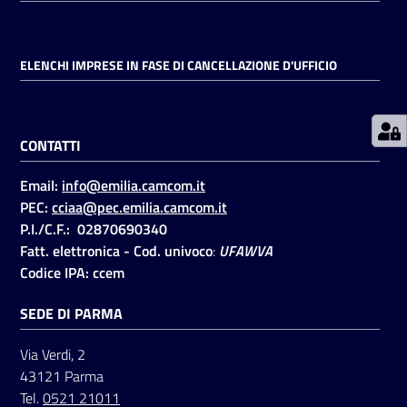
Prenotazioni
ELENCHI IMPRESE IN FASE DI CANCELLAZIONE D'UFFICIO
on line
Pagamenti
CONTATTI
on line
Email:
info@emilia.camcom.it
PEC:
cciaa@pec.emilia.camcom.it
Accedi
P.I./C.F.: 02870690340
Fatt. elettronica - Cod. univoco
:
UFAWVA
Codice IPA: ccem
SEDE DI PARMA
Registrati
Via Verdi, 2
43121 Parma
Tel.
0521 21011