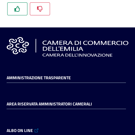
l'impresa
e
il
territorio
Tutelare
l'Impresa
e
il
Consumatore
AMMINISTRAZIONE TRASPARENTE
L'impresa
AREA RISERVATA AMMINISTRATORI CAMERALI
in
digitale
ALBO ON LINE