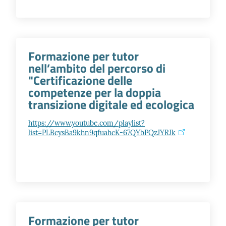
Prenotazioni
on line
Formazione per tutor
nell’ambito del percorso di
Pagamenti
"Certificazione delle
on line
competenze per la doppia
transizione digitale ed ecologica
https://www.youtube.com/playlist?
Accedi
list=PLBcysBa9khn9qfuahcK-67QYbPQzJYRJk
Registrati
Formazione per tutor