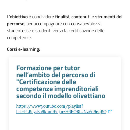
l'impresa
e
L’
obiettivo
è condividere
finalità
,
contenuti
e
strumenti
del
il
percorso
, per accompagnare con consapevolezza
territorio
studentesse e studenti verso la certificazione delle
competenze.
Tutelare
Corsi e-learning:
l'Impresa
e
Formazione per tutor
il
nell’ambito del percorso di
Consumatore
"Certificazione delle
competenze imprenditoriali
secondo il modello olivettiano
L'impresa
in
https://www.youtube.com/playlist?
digitale
list=PLBcysBa9khn9Edjm-H6EORlUNzVn9eqBQ