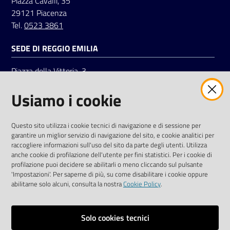
Piazza Cavalli, 35
29121 Piacenza
Tel.
0523 3861
SEDE DI REGGIO EMILIA
Piazza della Vittoria, 3
42121 Reggio Emilia
Usiamo i cookie
Tel.
0522 7961
SOCIAL
Questo sito utilizza i cookie tecnici di navigazione e di sessione per
garantire un miglior servizio di navigazione del sito, e cookie analitici per
Linkedin
Facebook
Instagram
raccogliere informazioni sull'uso del sito da parte degli utenti. Utilizza
anche cookie di profilazione dell'utente per fini statistici. Per i cookie di
profilazione puoi decidere se abilitarli o meno cliccando sul pulsante
'Impostazioni'. Per saperne di più, su come disabilitare i cookie oppure
abilitarne solo alcuni, consulta la nostra
Cookie Policy
.
Privacy policy
Solo cookies tecnici