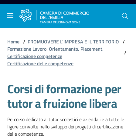
Vai al contenuto
Vai alla navigazione
Vai al footer
Home
/
PROMUOVERE L'IMPRESA E IL TERRITORIO
/
Formazione Lavoro: Orientamento, Placement,
/
Certificazione competenze
La
Certificazione delle competenze
Camera
dell'Emilia
Corsi di formazione per
tutor a fruizione libera
Gestire
l'impresa
Percorso dedicato ai tutor scolastici e aziendali e a tutte le
figure coinvolte nello sviluppo dei progetti di certificazione
Promuovere
delle competenze.