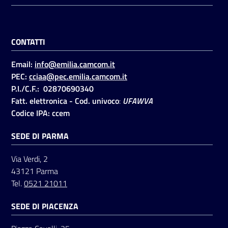
CONTATTI
Email:
info@emilia.camcom.it
PEC:
cciaa@pec.emilia.camcom.it
P.I./C.F.: 02870690340
Fatt. elettronica - Cod. univoco
:
UFAWVA
Codice IPA: ccem
SEDE DI PARMA
Via Verdi, 2
43121 Parma
Tel.
0521 21011
SEDE DI PIACENZA