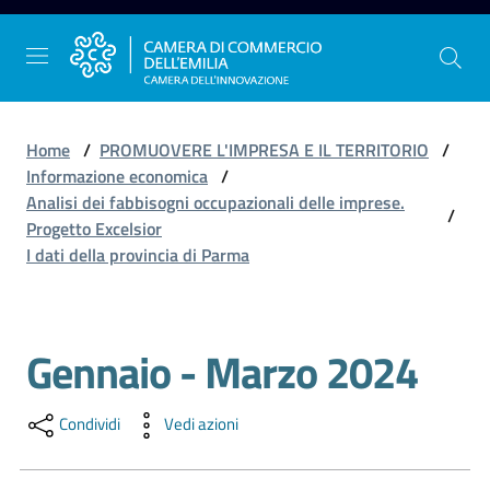
Vai al contenuto
Vai alla navigazione
Vai al footer
Home
/
PROMUOVERE L'IMPRESA E IL TERRITORIO
/
Informazione economica
/
Analisi dei fabbisogni occupazionali delle imprese.
/
La
Progetto Excelsior
Camera
I dati della provincia di Parma
dell'Emilia
Gennaio - Marzo 2024
Salta al contenuto
Gestire
l'impresa
Condividi
Vedi azioni
Promuovere