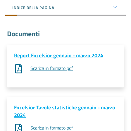
l'impresa
INDICE DELLA PAGINA
e
il
territorio
Documenti
Tutelare
l'Impresa
Report Excelsior gennaio - marzo 2024
e
Scarica in formato pdf
il
Consumatore
L'impresa
in
Excelsior Tavole statistiche gennaio - marzo
digitale
2024
Scarica in formato pdf