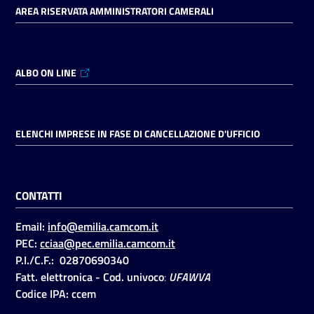
AREA RISERVATA AMMINISTRATORI CAMERALI
ALBO ON LINE
ELENCHI IMPRESE IN FASE DI CANCELLAZIONE D'UFFICIO
CONTATTI
Email:
info@emilia.camcom.it
PEC:
cciaa@pec.emilia.camcom.it
P.I./C.F.: 02870690340
Fatt. elettronica - Cod. univoco
:
UFAWVA
Codice IPA: ccem