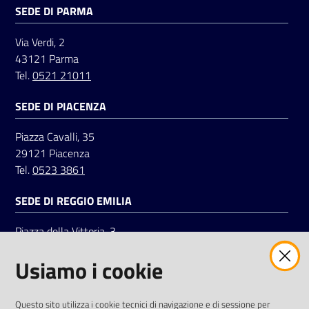
SEDE DI PARMA
Via Verdi, 2
43121 Parma
Tel.
0521 21011
SEDE DI PIACENZA
Piazza Cavalli, 35
29121 Piacenza
Tel.
0523 3861
SEDE DI REGGIO EMILIA
Piazza della Vittoria, 3
42121 Reggio Emilia
Usiamo i cookie
Tel.
0522 7961
SOCIAL
Questo sito utilizza i cookie tecnici di navigazione e di sessione per