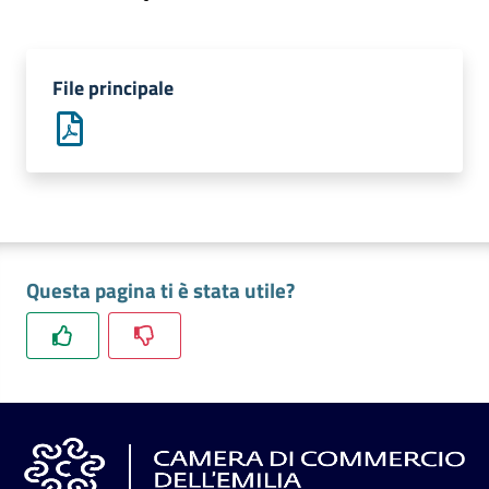
l'impresa
e
il
File principale
territorio
Tutelare
l'Impresa
e
il
Consumatore
Questa pagina ti è stata utile?
L'impresa
in
digitale