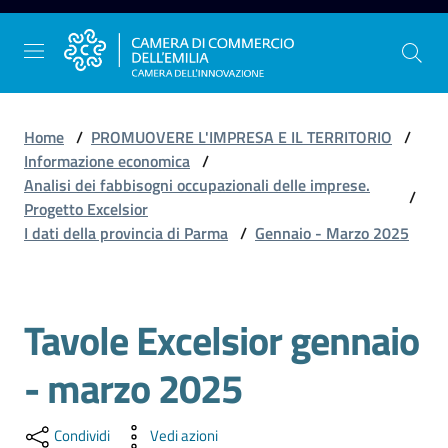
Vai al contenuto
Vai alla navigazione
Vai al footer
Home
/
PROMUOVERE L'IMPRESA E IL TERRITORIO
/
Informazione economica
/
Analisi dei fabbisogni occupazionali delle imprese.
/
La
Progetto Excelsior
Camera
I dati della provincia di Parma
/
Gennaio - Marzo 2025
dell'Emilia
Tavole Excelsior gennaio
Gestire
l'impresa
- marzo 2025
Promuovere
Condividi
Vedi azioni