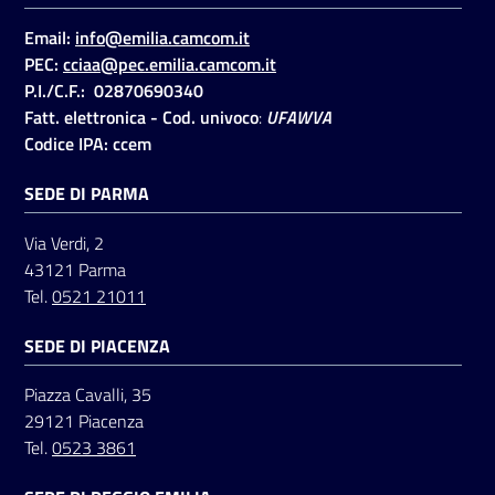
Email:
info@emilia.camcom.it
PEC:
cciaa@pec.emilia.camcom.it
Seguici
P.I./C.F.: 02870690340
su
Fatt. elettronica - Cod. univoco
:
UFAWVA
Codice IPA: ccem
SEDE DI PARMA
Via Verdi, 2
43121 Parma
Tel.
0521 21011
SEDE DI PIACENZA
Piazza Cavalli, 35
29121 Piacenza
Tel.
0523 3861