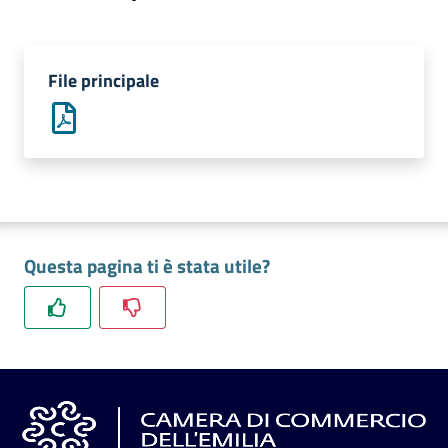
l'impresa
e
il
File principale
territorio
Tutelare
l'Impresa
e
il
Consumatore
Questa pagina ti è stata utile?
L'impresa
in
digitale