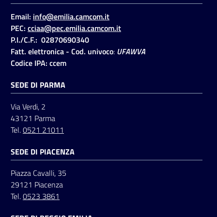
Email:
info@emilia.camcom.it
PEC:
cciaa@pec.emilia.camcom.it
Seguici
P.I./C.F.: 02870690340
su
Fatt. elettronica - Cod. univoco
:
UFAWVA
Codice IPA: ccem
SEDE DI PARMA
Via Verdi, 2
43121 Parma
Tel.
0521 21011
SEDE DI PIACENZA
Piazza Cavalli, 35
29121 Piacenza
Tel.
0523 3861