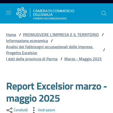
Vai al contenuto
Vai alla navigazione
Vai al footer
Home
/
PROMUOVERE L'IMPRESA E IL TERRITORIO
/
Informazione economica
/
Analisi dei fabbisogni occupazionali delle imprese.
/
La
Progetto Excelsior
Camera
I dati della provincia di Parma
/
Marzo - Maggio 2025
dell'Emilia
Report Excelsior marzo -
Gestire
l'impresa
maggio 2025
Promuovere
Condividi
Vedi azioni