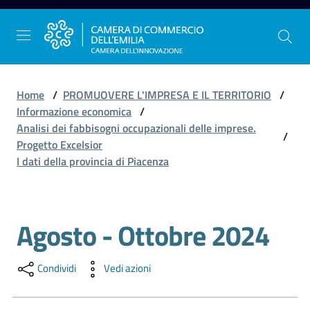
Vai al contenuto
Vai alla navigazione
Vai al footer
Home
/
PROMUOVERE L'IMPRESA E IL TERRITORIO
/
Informazione economica
/
Analisi dei fabbisogni occupazionali delle imprese.
/
La
Progetto Excelsior
Camera
I dati della provincia di Piacenza
dell'Emilia
Agosto - Ottobre 2024
Salta al contenuto
Gestire
l'impresa
Condividi
Vedi azioni
Promuovere