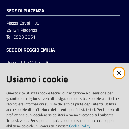
SEDE DI PIACENZA
Piazza Cavalli, 35
29121 Piacenza
Tel.
0523 3861
SEDE DI REGGIO EMILIA
Piazza della Vittoria, 3
42121 Reggio Emilia
Usiamo i cookie
Tel.
0522 7961
SOCIAL
Questo sito utilizza i cookie tecnici di navigazione e di sessione per
garantire un miglior servizio di navigazione del sito, e cookie analitici per
Linkedin
Facebook
Instagram
raccogliere informazioni sull'uso del sito da parte degli utenti. Utilizza
anche cookie di profilazione dell'utente per fini statistici. Per i cookie di
profilazione puoi decidere se abilitarli o meno cliccando sul pulsante
'Impostazioni'. Per saperne di più, su come disabilitare i cookie oppure
abilitarne solo alcuni, consulta la nostra
Cookie Policy
.