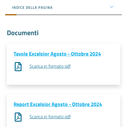
l'impresa
INDICE DELLA PAGINA
e
il
territorio
Documenti
Tutelare
l'Impresa
Tavole Excelsior Agosto - Ottobre 2024
e
Scarica in formato pdf
il
Consumatore
L'impresa
in
Report Excelsior Agosto - Ottobre 2024
digitale
Scarica in formato pdf