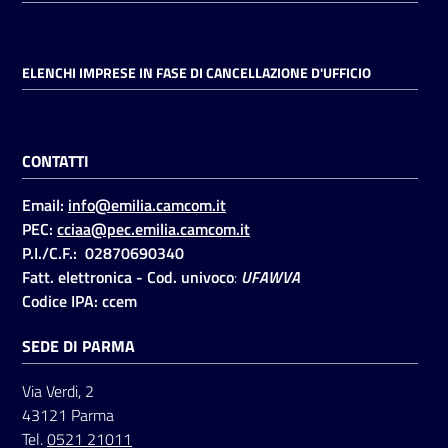
ELENCHI IMPRESE IN FASE DI CANCELLAZIONE D'UFFICIO
CONTATTI
Email:
info@emilia.camcom.it
PEC:
cciaa@pec.emilia.camcom.it
P.I./C.F.: 02870690340
Fatt. elettronica - Cod. univoco
:
UFAWVA
Codice IPA: ccem
SEDE DI PARMA
Via Verdi, 2
43121 Parma
Tel.
0521 21011