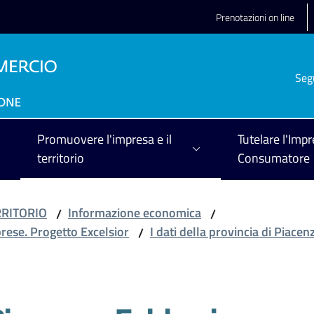
Prenotazioni on line
Seg
Promuovere l'impresa e il
Tutelare l'Impr
territorio
Consumatore
RRITORIO
Informazione economica
/
/
prese. Progetto Excelsior
I dati della provincia di Piacen
/