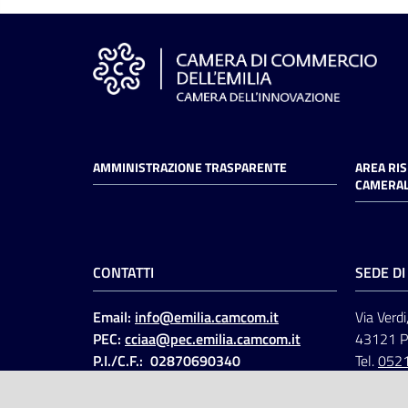
AMMINISTRAZIONE TRASPARENTE
AREA RI
CAMERAL
CONTATTI
SEDE D
Email:
info@emilia.camcom.it
Via Verdi
PEC:
cciaa@pec.emilia.camcom.it
43121 
P.I./C.F.: 02870690340
Tel.
052
Fatt. elettronica - Cod.
univoco
:
UFAWVA