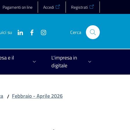
Pagamenti on line
Accedi
Registrati
uici su
Cerca
esa e il
L'impresa in
digitale
za
Febbraio - Aprile 2026
/