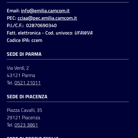
Email:
info@emilia.camcom.it
PEC:
cciaa@pec.emilia.camcom.it
Seguici
P.I./C.F.: 02870690340
su
Fatt. elettronica - Cod. univoco
:
UFAWVA
Codice IPA: ccem
SEDE DI PARMA
Via Verdi, 2
43121 Parma
Tel.
0521 21011
SEDE DI PIACENZA
Piazza Cavalli, 35
29121 Piacenza
Tel.
0523 3861