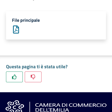
l'impresa
e
il
File principale
territorio
Tutelare
l'Impresa
e
il
Consumatore
Questa pagina ti è stata utile?
L'impresa
in
digitale