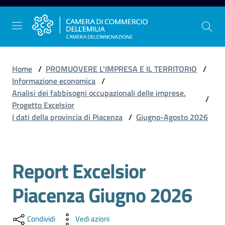
Vai al contenuto
Vai alla navigazione
Vai al footer
Home
/
PROMUOVERE L'IMPRESA E IL TERRITORIO
/
Informazione economica
/
Analisi dei fabbisogni occupazionali delle imprese.
/
La
Progetto Excelsior
Camera
I dati della provincia di Piacenza
/
Giugno-Agosto 2026
dell'Emilia
Report Excelsior
Gestire
l'impresa
Piacenza Giugno 2026
Promuovere
Condividi
Vedi azioni