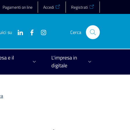
Pagamenti on line
Accedi
Registrati
uici su
Cerca
esa e il
L'impresa in
digitale
za