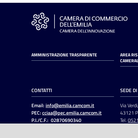
AMMINISTRAZIONE TRASPARENTE
AREA RI
CAMERAL
CONTATTI
SEDE D
Email:
info@emilia.camcom.it
Via Verdi
PEC:
cciaa@pec.emilia.camcom.it
43121 
P.I./C.F.: 02870690340
Tel.
052
Fatt. elettronica - Cod.
univoco
:
UFAWVA