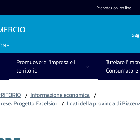
Prenotazioni on line
Seg
Promuovere l'impresa e il
Tutelare l'Impr
territorio
Consumatore
RRITORIO
Informazione economica
/
/
prese. Progetto Excelsior
I dati della provincia di Piacen
/