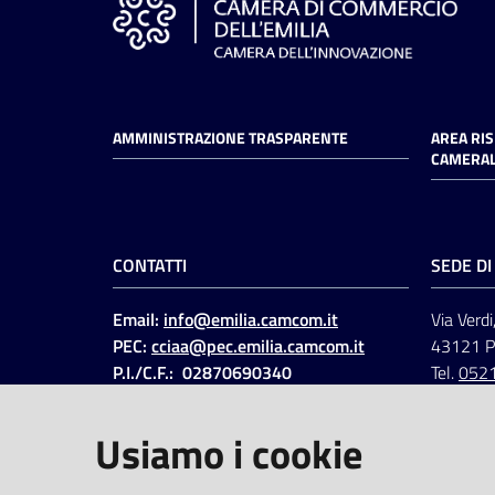
AMMINISTRAZIONE TRASPARENTE
AREA RI
CAMERAL
CONTATTI
SEDE D
Email:
info@emilia.camcom.it
Via Verdi
PEC:
cciaa@pec.emilia.camcom.it
43121 
P.I./C.F.: 02870690340
Tel.
052
Fatt. elettronica - Cod.
univoco
:
UFAWVA
Usiamo i cookie
Codice IPA: ccem