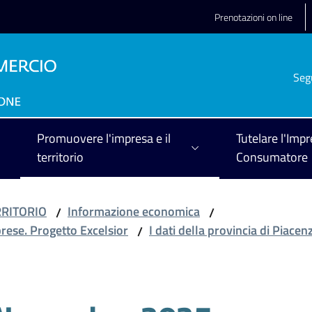
Prenotazioni on line
Seg
Promuovere l'impresa e il
Tutelare l'Impr
territorio
Consumatore
RRITORIO
Informazione economica
/
/
prese. Progetto Excelsior
I dati della provincia di Piacen
/