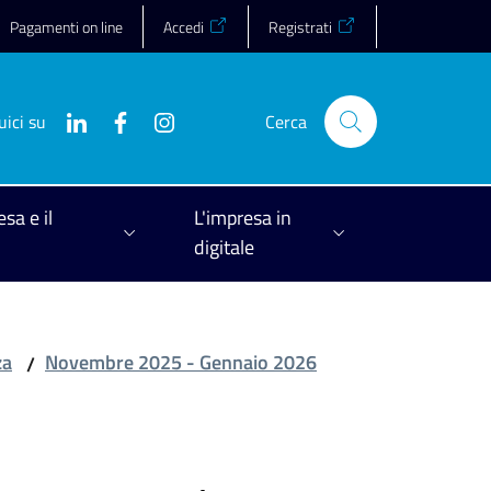
Pagamenti on line
Accedi
Registrati
uici su
Cerca
esa e il
L'impresa in
digitale
za
Novembre 2025 - Gennaio 2026
/