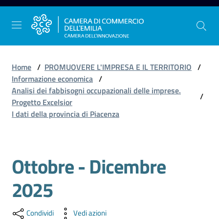
Vai al contenuto
Vai alla navigazione
Vai al footer
Home
/
PROMUOVERE L'IMPRESA E IL TERRITORIO
/
Informazione economica
/
Analisi dei fabbisogni occupazionali delle imprese.
/
La
Progetto Excelsior
Camera
I dati della provincia di Piacenza
dell'Emilia
Ottobre - Dicembre
Salta al contenuto
Gestire
l'impresa
2025
Promuovere
Condividi
Vedi azioni