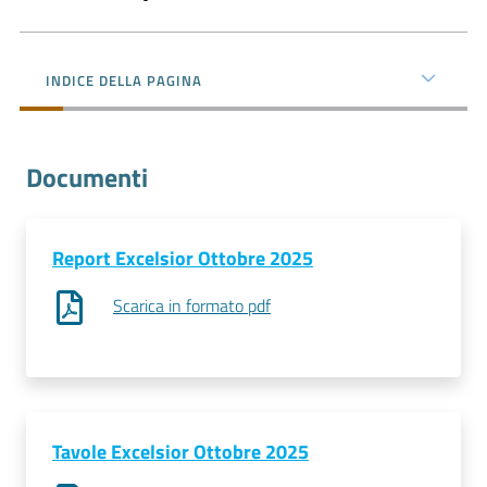
l'impresa
e
il
INDICE DELLA PAGINA
territorio
Documenti
Tutelare
l'Impresa
e
il
Report Excelsior Ottobre 2025
Consumatore
Scarica in formato pdf
L'impresa
in
digitale
Tavole Excelsior Ottobre 2025