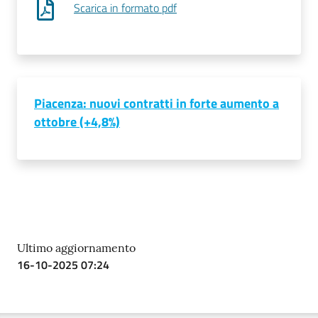
Scarica in formato pdf
Prenotazioni
on line
Pagamenti
Piacenza: nuovi contratti in forte aumento a
on line
ottobre (+4,8%)
Accedi
Ultimo aggiornamento
Registrati
16-10-2025 07:24