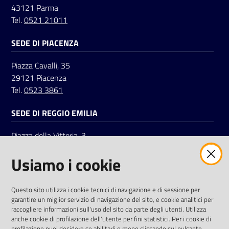
43121 Parma
Tel.
0521 21011
SEDE DI PIACENZA
Piazza Cavalli, 35
29121 Piacenza
Tel.
0523 3861
SEDE DI REGGIO EMILIA
Piazza della Vittoria, 3
42121 Reggio Emilia
Usiamo i cookie
Tel.
0522 7961
SOCIAL
Questo sito utilizza i cookie tecnici di navigazione e di sessione per
garantire un miglior servizio di navigazione del sito, e cookie analitici per
Linkedin
Facebook
Instagram
raccogliere informazioni sull'uso del sito da parte degli utenti. Utilizza
anche cookie di profilazione dell'utente per fini statistici. Per i cookie di
profilazione puoi decidere se abilitarli o meno cliccando sul pulsante