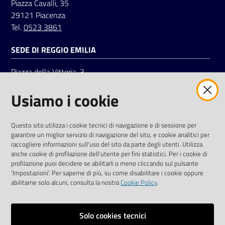
Piazza Cavalli, 35
29121 Piacenza
Tel.
0523 3861
SEDE DI REGGIO EMILIA
Piazza della Vittoria, 3
42121 Reggio Emilia
Usiamo i cookie
Tel.
0522 7961
SOCIAL
Questo sito utilizza i cookie tecnici di navigazione e di sessione per
garantire un miglior servizio di navigazione del sito, e cookie analitici per
Linkedin
Facebook
Instagram
raccogliere informazioni sull'uso del sito da parte degli utenti. Utilizza
anche cookie di profilazione dell'utente per fini statistici. Per i cookie di
profilazione puoi decidere se abilitarli o meno cliccando sul pulsante
'Impostazioni'. Per saperne di più, su come disabilitare i cookie oppure
abilitarne solo alcuni, consulta la nostra
Cookie Policy
.
Privacy policy
Solo cookies tecnici