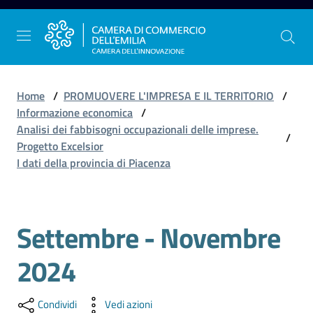
Vai al contenuto
Vai alla navigazione
Vai al footer
Home
/
PROMUOVERE L'IMPRESA E IL TERRITORIO
/
Informazione economica
/
Analisi dei fabbisogni occupazionali delle imprese.
/
La
Progetto Excelsior
Camera
I dati della provincia di Piacenza
dell'Emilia
Settembre - Novembre
Salta al contenuto
Gestire
l'impresa
2024
Promuovere
Condividi
Vedi azioni