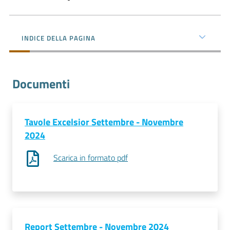
l'impresa
e
il
INDICE DELLA PAGINA
territorio
Documenti
Tutelare
l'Impresa
e
il
Tavole Excelsior Settembre - Novembre
Consumatore
2024
Scarica in formato pdf
L'impresa
in
digitale
Report Settembre - Novembre 2024