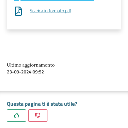
Scarica in formato pdf
Prenotazioni
on line
Pagamenti
on line
Ultimo aggiornamento
Accedi
23-09-2024 09:52
Questa pagina ti è stata utile?
Registrati