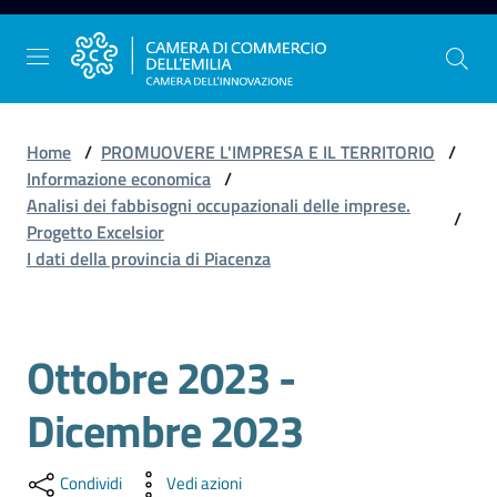
Vai al contenuto
Vai alla navigazione
Vai al footer
Home
/
PROMUOVERE L'IMPRESA E IL TERRITORIO
/
Informazione economica
/
Analisi dei fabbisogni occupazionali delle imprese.
/
La
Progetto Excelsior
Camera
I dati della provincia di Piacenza
dell'Emilia
Ottobre 2023 -
Salta al contenuto
Gestire
l'impresa
Dicembre 2023
Promuovere
Condividi
Vedi azioni