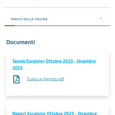
l'impresa
e
il
INDICE DELLA PAGINA
territorio
Documenti
Tutelare
l'Impresa
e
il
Tavole Excelsior Ottobre 2023 - Dicembre
Consumatore
2023
Scarica in formato pdf
L'impresa
in
digitale
Report Excelsior Ottobre 2023 - Dicembre