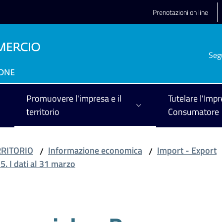
Prenotazioni on line
Seg
Promuovere l'impresa e il
Tutelare l'Impr
territorio
Consumatore
RRITORIO
Informazione economica
Import - Export
/
/
. I dati al 31 marzo