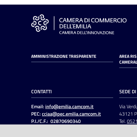
AMMINISTRAZIONE TRASPARENTE
AREA RI
CAMERAL
CONTATTI
SEDE D
Email:
info@emilia.camcom.it
Via Verdi
PEC:
cciaa@pec.emilia.camcom.it
43121 
P.I./C.F.: 02870690340
Tel.
052
Fatt. elettronica - Cod.
univoco
:
UFAWVA