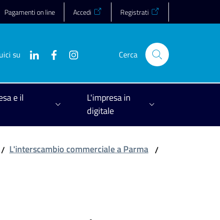
Pagamenti on line
Accedi
Registrati
uici su
Cerca
esa e il
L'impresa in
digitale
L'interscambio commerciale a Parma
/
/