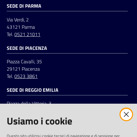
SEDE DI PARMA
Via Verdi, 2
43121 Parma
Tel.
0521 21011
SEDE DI PIACENZA
Piazza Cavalli, 35
29121 Piacenza
Tel.
0523 3861
SEDE DI REGGIO EMILIA
Piazza della Vittoria, 3
42121 Reggio Emilia
Usiamo i cookie
Tel.
0522 7961
SOCIAL
Questo sito utilizza i cookie tecnici di navigazione e di sessione per