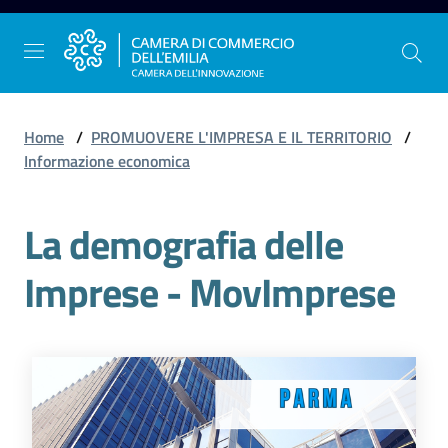
Vai al contenuto
Vai alla navigazione
Vai al footer
Home
/
PROMUOVERE L'IMPRESA E IL TERRITORIO
/
Informazione economica
La
La demografia delle
Camera
dell'Emilia
Imprese - MovImprese
Gestire
l'impresa
Promuovere