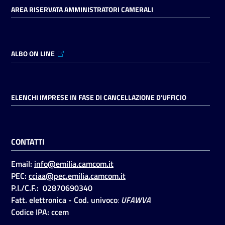
AREA RISERVATA AMMINISTRATORI CAMERALI
ALBO ON LINE
ELENCHI IMPRESE IN FASE DI CANCELLAZIONE D'UFFICIO
CONTATTI
Email:
info@emilia.camcom.it
PEC:
cciaa@pec.emilia.camcom.it
P.I./C.F.: 02870690340
Fatt. elettronica - Cod. univoco
:
UFAWVA
Codice IPA: ccem