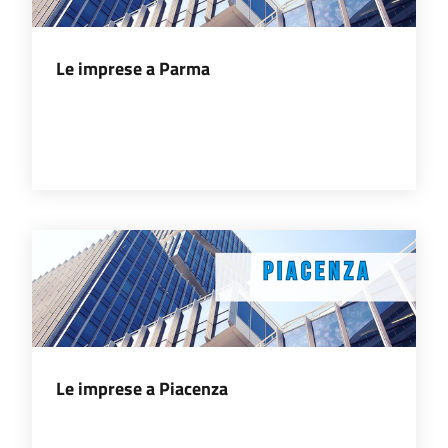
l'impresa
e
il
Le imprese a Parma
territorio
Tutelare
l'Impresa
e
il
Consumatore
L'impresa
in
digitale
Le imprese a Piacenza