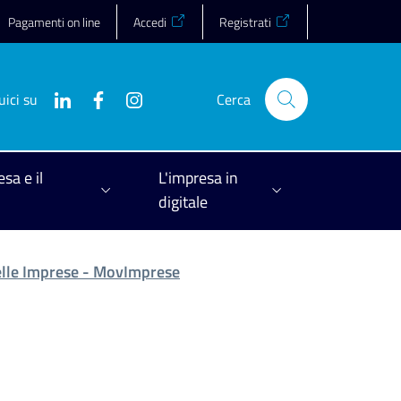
Pagamenti on line
Accedi
Registrati
uici su
Cerca
esa e il
L'impresa in
digitale
elle Imprese - MovImprese