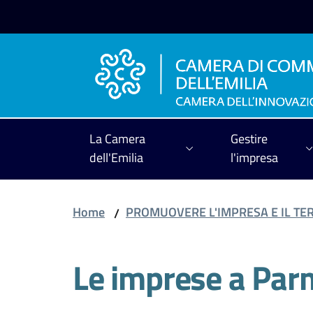
Vai al contenuto
Vai alla navigazione
Vai al footer
La Camera
Gestire
dell'Emilia
l'impresa
Home
PROMUOVERE L'IMPRESA E IL TE
/
Le imprese a Par