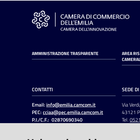
AMMINISTRAZIONE TRASPARENTE
AREA RI
CAMERAL
CONTATTI
SEDE D
Email:
info@emilia.camcom.it
Via Verdi
PEC:
cciaa@pec.emilia.camcom.it
43121 
P.I./C.F.: 02870690340
Tel.
052
Fatt. elettronica - Cod.
univoco
:
UFAWVA