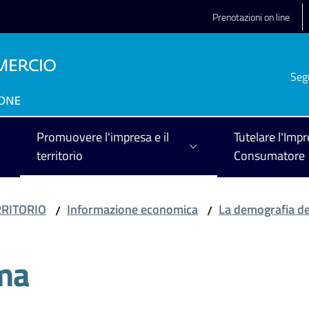
Prenotazioni on line
Seg
Promuovere l'impresa e il
Tutelare l'Impr
territorio
Consumatore
RRITORIO
Informazione economica
La demografia d
/
/
ma