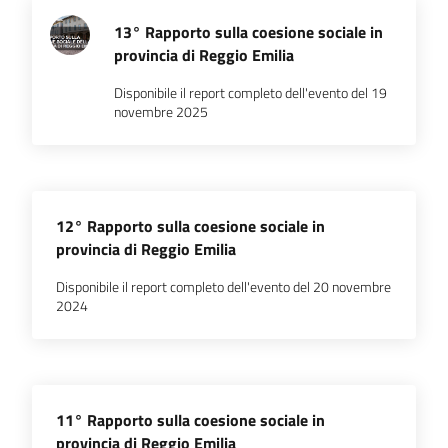
l'impresa
13° Rapporto sulla coesione sociale in
e
provincia di Reggio Emilia
il
territorio
Disponibile il report completo dell'evento del 19
novembre 2025
Tutelare
l'Impresa
e
12° Rapporto sulla coesione sociale in
il
provincia di Reggio Emilia
Consumatore
Disponibile il report completo dell'evento del 20 novembre
2024
L'impresa
in
digitale
11° Rapporto sulla coesione sociale in
provincia di Reggio Emilia