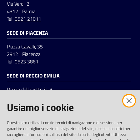
Via Verdi, 2
43121 Parma
Tel.
0521 21011
SEDE DI PIACENZA
Piazza Cavalli, 35
29121 Piacenza
Tel.
0523 3861
SEDE DI REGGIO EMILIA
Piazza della Vittoria, 3
42121 Reggio Emilia
Usiamo i cookie
Tel.
0522 7961
SOCIAL
Questo sito utilizza i cookie tecnici di navigazione e di sessione per
garantire un miglior servizio di navigazione del sito, e cookie analitici per
Linkedin
Facebook
Instagram
raccogliere informazioni sull'uso del sito da parte degli utenti. Utilizza