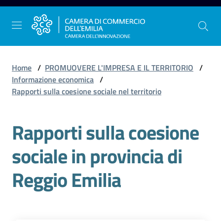
Vai al contenuto
Vai alla navigazione
Vai al footer
Home
/
PROMUOVERE L'IMPRESA E IL TERRITORIO
/
Informazione economica
/
Rapporti sulla coesione sociale nel territorio
La
Camera
Rapporti sulla coesione
dell'Emilia
sociale in provincia di
Gestire
Reggio Emilia
l'impresa
Promuovere