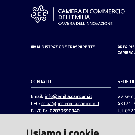
AMMINISTRAZIONE TRASPARENTE
AREA RI
CAMERAL
CONTATTI
SEDE D
Email:
info@emilia.camcom.it
Via Verdi
PEC:
cciaa@pec.emilia.camcom.it
43121 
P.I./C.F.: 02870690340
Tel.
052
Fatt. elettronica - Cod.
univoco
:
UFAWVA
Usiamo i cookie
Codice IPA: ccem