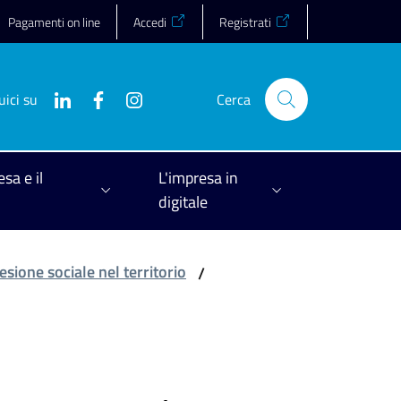
Pagamenti on line
Accedi
Registrati
uici su
Cerca
esa e il
L'impresa in
digitale
esione sociale nel territorio
/