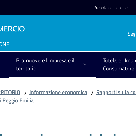
Prenotazioni on line
Seg
Promuovere l'impresa e il
Tutelare l'Impr
territorio
Consumatore
RRITORIO
Informazione economica
Rapporti sulla co
/
/
i Reggio Emilia