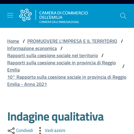
Vai al contenuto
Vai alla navigazione
Vai al footer
Home
/
PROMUOVERE L'IMPRESA E IL TERRITORIO
/
Informazione economica
/
Rapporti sulla coesione sociale nel territorio
/
La
Rapporti sulla coesione sociale in provincia di Reggio
/
Camera
Emilia
dell'Emilia
10° Rapporto sulla coesione sociale in provincia di Reggio
Emilia - Anno 2021
Gestire
l'impresa
Indagine qualitativa
Promuovere
Condividi
Vedi azioni