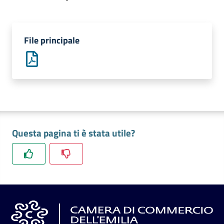
l'impresa
e
il
File principale
territorio
Tutelare
l'Impresa
e
il
Consumatore
Questa pagina ti è stata utile?
L'impresa
in
digitale