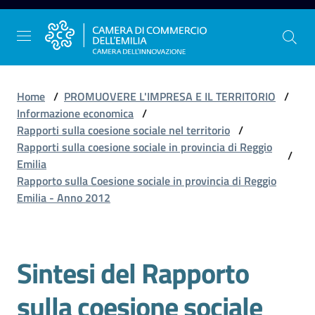
Vai al contenuto
Vai alla navigazione
Vai al footer
Home
/
PROMUOVERE L'IMPRESA E IL TERRITORIO
/
Informazione economica
/
Rapporti sulla coesione sociale nel territorio
/
La
Rapporti sulla coesione sociale in provincia di Reggio
/
Camera
Emilia
dell'Emilia
Rapporto sulla Coesione sociale in provincia di Reggio
Emilia - Anno 2012
Gestire
l'impresa
Sintesi del Rapporto
sulla coesione sociale
Promuovere