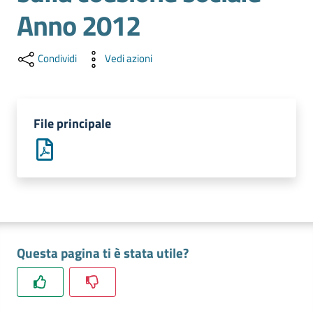
l'impresa
Anno 2012
e
il
territorio
Condividi
Vedi azioni
Tutelare
File principale
l'Impresa
e
il
Consumatore
L'impresa
Questa pagina ti è stata utile?
in
digitale