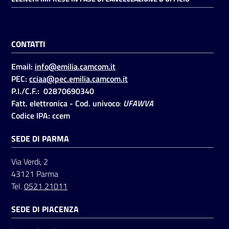
Seguici
CONTATTI
su
Email:
info@emilia.camcom.it
PEC:
cciaa@pec.emilia.camcom.it
P.I./C.F.: 02870690340
Fatt. elettronica - Cod. univoco
:
UFAWVA
Codice IPA: ccem
SEDE DI PARMA
Via Verdi, 2
43121 Parma
Tel.
0521 21011
SEDE DI PIACENZA