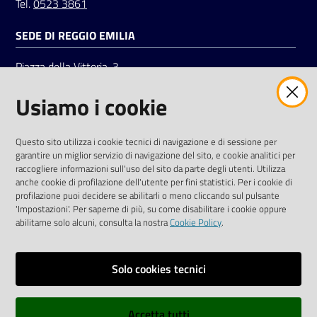
Tel.
0523 3861
SEDE DI REGGIO EMILIA
Piazza della Vittoria, 3
42121 Reggio Emilia
Usiamo i cookie
Tel.
0522 7961
SOCIAL
Questo sito utilizza i cookie tecnici di navigazione e di sessione per
garantire un miglior servizio di navigazione del sito, e cookie analitici per
Linkedin
Facebook
Instagram
raccogliere informazioni sull'uso del sito da parte degli utenti. Utilizza
anche cookie di profilazione dell'utente per fini statistici. Per i cookie di
profilazione puoi decidere se abilitarli o meno cliccando sul pulsante
'Impostazioni'. Per saperne di più, su come disabilitare i cookie oppure
abilitarne solo alcuni, consulta la nostra
Cookie Policy
.
Privacy policy
Solo cookies tecnici
Informative e liberatorie privacy
Accetta tutti