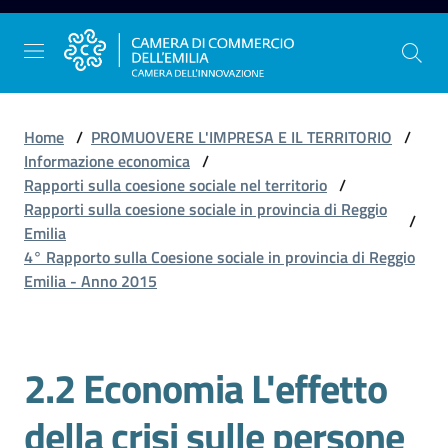
Vai al contenuto
Vai alla navigazione
Vai al footer
Home
/
PROMUOVERE L'IMPRESA E IL TERRITORIO
/
Informazione economica
/
Rapporti sulla coesione sociale nel territorio
/
La
Rapporti sulla coesione sociale in provincia di Reggio
/
Camera
Emilia
dell'Emilia
4° Rapporto sulla Coesione sociale in provincia di Reggio
Emilia - Anno 2015
Gestire
l'impresa
2.2 Economia L'effetto
della crisi sulle persone
Promuovere