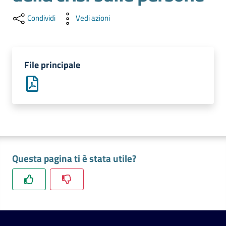
l'impresa
e
Condividi
Vedi azioni
il
territorio
File principale
Tutelare
l'Impresa
e
il
Consumatore
Questa pagina ti è stata utile?
L'impresa
in
digitale