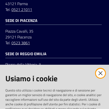
43121 Parma
Tel.
0521 21011
SEDE DI PIACENZA
Piazza Cavalli, 35
29121 Piacenza
Tel.
0523 3861
SEDE DI REGGIO EMILIA
Piazza della Vittoria, 3
42121 Reggio Emilia
Usiamo i cookie
Tel.
0522 7961
SOCIAL
Questo sito utilizza i cookie tecnici di navigazione e di sessione per
garantire un miglior servizio di navigazione del sito, e cookie analitici per
Linkedin
Facebook
Instagram
raccogliere informazioni sull'uso del sito da parte degli utenti. Utilizza
anche cookie di profilazione dell'utente per fini statistici. Per i cookie di
profilazione puoi decidere se abilitarli o meno cliccando sul pulsante