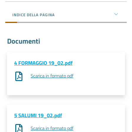
l'impresa
e
INDICE DELLA PAGINA
il
territorio
Documenti
Tutelare
l'Impresa
e
4 FORMAGGIO 19_02.pdf
il
Scarica in formato pdf
Consumatore
L'impresa
in
digitale
5 SALUMI 19_02.pdf
Scarica in formato pdf