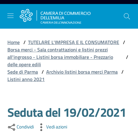
Vai al contenuto
Vai alla navigazione
Vai al footer
Home
/
TUTELARE L'IMPRESA E IL CONSUMATORE
/
Borsa merci - Sala contrattazioni e listini prezzi
all'ingrosso - Listini borsa immobiliare - Prezzario
/
La
delle opere edili
Camera
Sede di Parma
/
Archivio listini borsa merci Parma
/
dell'Emilia
Listini anno 2021
Gestire
Seduta del 19/02/2021
Salta al contenuto
l'impresa
Condividi
Vedi azioni
Promuovere