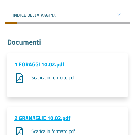
l'impresa
e
INDICE DELLA PAGINA
il
territorio
Documenti
Tutelare
l'Impresa
e
1 FORAGGI 10.02.pdf
il
Scarica in formato pdf
Consumatore
L'impresa
in
digitale
2 GRANAGLIE 10.02.pdf
Scarica in formato pdf