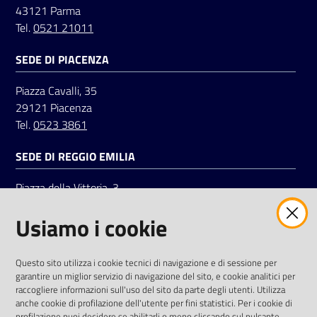
43121 Parma
Tel.
0521 21011
SEDE DI PIACENZA
Piazza Cavalli, 35
29121 Piacenza
Tel.
0523 3861
SEDE DI REGGIO EMILIA
Piazza della Vittoria, 3
42121 Reggio Emilia
Usiamo i cookie
Tel.
0522 7961
SOCIAL
Questo sito utilizza i cookie tecnici di navigazione e di sessione per
garantire un miglior servizio di navigazione del sito, e cookie analitici per
Linkedin
Facebook
Instagram
raccogliere informazioni sull'uso del sito da parte degli utenti. Utilizza
anche cookie di profilazione dell'utente per fini statistici. Per i cookie di
profilazione puoi decidere se abilitarli o meno cliccando sul pulsante