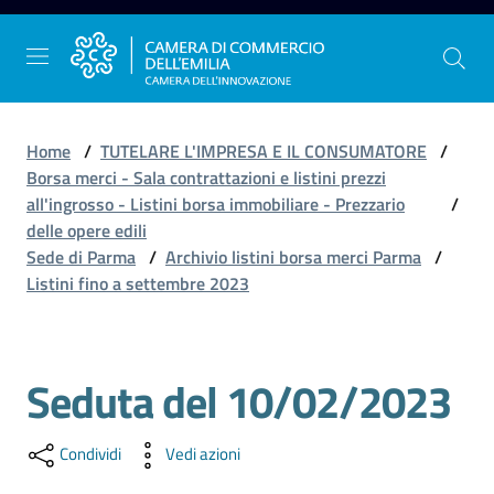
Vai al contenuto
Vai alla navigazione
Vai al footer
Home
/
TUTELARE L'IMPRESA E IL CONSUMATORE
/
Borsa merci - Sala contrattazioni e listini prezzi
all'ingrosso - Listini borsa immobiliare - Prezzario
/
La
delle opere edili
Camera
Sede di Parma
/
Archivio listini borsa merci Parma
/
dell'Emilia
Listini fino a settembre 2023
Gestire
Seduta del 10/02/2023
Salta al contenuto
l'impresa
Condividi
Vedi azioni
Promuovere