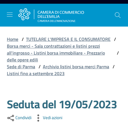
Vai al contenuto
Vai alla navigazione
Vai al footer
Home
/
TUTELARE L'IMPRESA E IL CONSUMATORE
/
Borsa merci - Sala contrattazioni e listini prezzi
all'ingrosso - Listini borsa immobiliare - Prezzario
/
La
delle opere edili
Camera
Sede di Parma
/
Archivio listini borsa merci Parma
/
dell'Emilia
Listini fino a settembre 2023
Gestire
Seduta del 19/05/2023
Salta al contenuto
l'impresa
Condividi
Vedi azioni
Promuovere