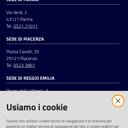
Via Verdi, 2
43121 Parma
Tel.
0521 21011
SEDE DI PIACENZA
Piazza Cavalli, 35
29121 Piacenza
Tel.
0523 3861
SEDE DI REGGIO EMILIA
Piazza della Vittoria, 3
42121 Reggio Emilia
Usiamo i cookie
Tel.
0522 7961
SOCIAL
Questo sito utilizza i cookie tecnici di navigazione e di sessione per
garantire un miglior servizio di navigazione del sito, e cookie analitici per