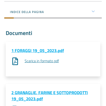
l'impresa
e
INDICE DELLA PAGINA
il
territorio
Documenti
Tutelare
l'Impresa
e
1 FORAGGI 19_05_2023.pdf
il
Scarica in formato pdf
Consumatore
L'impresa
in
digitale
2 GRANAGLIE, FARINE E SOTTOPRODOTTI
19_05_2023.pdf