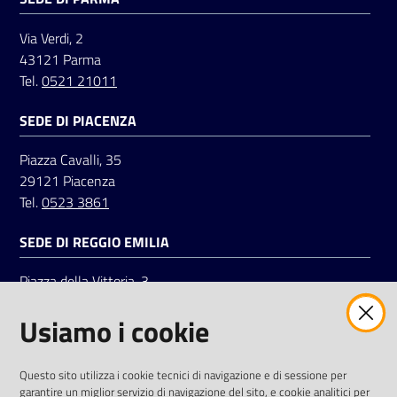
Via Verdi, 2
43121 Parma
Tel.
0521 21011
SEDE DI PIACENZA
Piazza Cavalli, 35
29121 Piacenza
Tel.
0523 3861
SEDE DI REGGIO EMILIA
Piazza della Vittoria, 3
42121 Reggio Emilia
Usiamo i cookie
Tel.
0522 7961
SOCIAL
Questo sito utilizza i cookie tecnici di navigazione e di sessione per
garantire un miglior servizio di navigazione del sito, e cookie analitici per