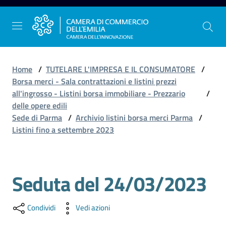
Vai al contenuto
Vai alla navigazione
Vai al footer
Home
/
TUTELARE L'IMPRESA E IL CONSUMATORE
/
Borsa merci - Sala contrattazioni e listini prezzi
all'ingrosso - Listini borsa immobiliare - Prezzario
/
La
delle opere edili
Camera
Sede di Parma
/
Archivio listini borsa merci Parma
/
dell'Emilia
Listini fino a settembre 2023
Gestire
Seduta del 24/03/2023
Salta al contenuto
l'impresa
Condividi
Vedi azioni
Promuovere