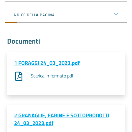
l'impresa
e
INDICE DELLA PAGINA
il
territorio
Documenti
Tutelare
l'Impresa
e
1 FORAGGI 24_03_2023.pdf
il
Scarica in formato pdf
Consumatore
L'impresa
in
digitale
2 GRANAGLIE, FARINE E SOTTOPRODOTTI
24_03_2023.pdf