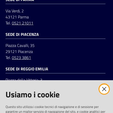
Via Verdi, 2
43121 Parma
Tel.
0521 21011
SEDE DI PIACENZA
Piazza Cavalli, 35
29121 Piacenza
Tel.
0523 3861
SEDE DI REGGIO EMILIA
Piazza della Vittoria, 3
42121 Reggio Emilia
Usiamo i cookie
Tel.
0522 7961
SOCIAL
Questo sito utilizza i cookie tecnici di navigazione e di sessione per
garantire un miglior servizio di navigazione del sito, e cookie analitici per