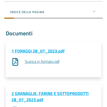
l'impresa
e
INDICE DELLA PAGINA
il
territorio
Documenti
Tutelare
l'Impresa
e
1 FORAGGI 28_07_2023.pdf
il
Scarica in formato pdf
Consumatore
L'impresa
in
digitale
2 GRANAGLIE, FARINE E SOTTOPRODOTTI
28_07_2023.pdf