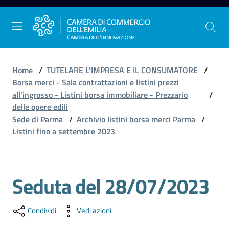
Vai al contenuto
Vai alla navigazione
Vai al footer
Home
/
TUTELARE L'IMPRESA E IL CONSUMATORE
/
Borsa merci - Sala contrattazioni e listini prezzi
all'ingrosso - Listini borsa immobiliare - Prezzario
/
La
delle opere edili
Camera
Sede di Parma
/
Archivio listini borsa merci Parma
/
dell'Emilia
Listini fino a settembre 2023
Gestire
Seduta del 28/07/2023
Salta al contenuto
l'impresa
Condividi
Vedi azioni
Promuovere