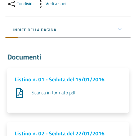
l'impresa
Condividi
Vedi azioni
e
il
territorio
INDICE DELLA PAGINA
Tutelare
Documenti
l'Impresa
e
il
Consumatore
Listino n. 01 - Seduta del 15/01/2016
Scarica in formato pdf
L'impresa
in
digitale
Listino n. 02 - Seduta del 22/01/2016