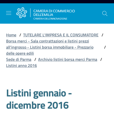
Vai al contenuto
Vai alla navigazione
Vai al footer
Home
/
TUTELARE L'IMPRESA E IL CONSUMATORE
/
Borsa merci - Sala contrattazioni e listini prezzi
all'ingrosso - Listini borsa immobiliare - Prezzario
/
La
delle opere edili
Camera
Sede di Parma
/
Archivio listini borsa merci Parma
/
dell'Emilia
Listini anno 2016
Gestire
Listini gennaio -
Salta al contenuto
l'impresa
dicembre 2016
Promuovere