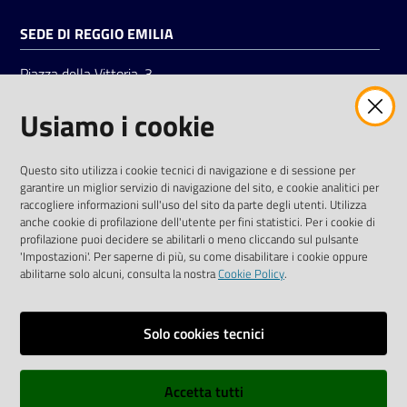
SEDE DI REGGIO EMILIA
Piazza della Vittoria, 3
42121 Reggio Emilia
Usiamo i cookie
Tel.
0522 7961
SOCIAL
Questo sito utilizza i cookie tecnici di navigazione e di sessione per
garantire un miglior servizio di navigazione del sito, e cookie analitici per
Linkedin
Facebook
Instagram
raccogliere informazioni sull'uso del sito da parte degli utenti. Utilizza
anche cookie di profilazione dell'utente per fini statistici. Per i cookie di
profilazione puoi decidere se abilitarli o meno cliccando sul pulsante
'Impostazioni'. Per saperne di più, su come disabilitare i cookie oppure
abilitarne solo alcuni, consulta la nostra
Cookie Policy
.
Privacy policy
Solo cookies tecnici
Informative e liberatorie privacy
Accetta tutti
Dichiarazione di accessibilità