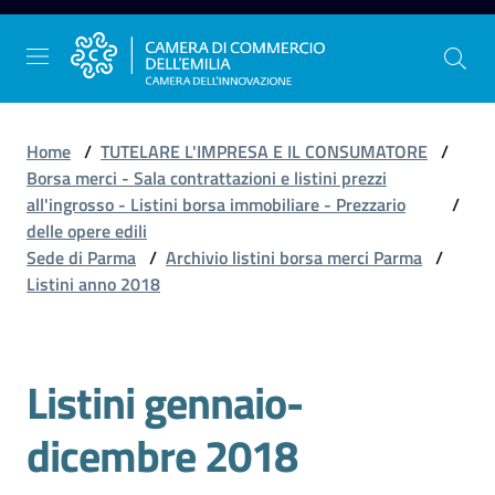
Vai al contenuto
Vai alla navigazione
Vai al footer
Home
/
TUTELARE L'IMPRESA E IL CONSUMATORE
/
Borsa merci - Sala contrattazioni e listini prezzi
all'ingrosso - Listini borsa immobiliare - Prezzario
/
La
delle opere edili
Camera
Sede di Parma
/
Archivio listini borsa merci Parma
/
dell'Emilia
Listini anno 2018
Gestire
Listini gennaio-
Salta al contenuto
l'impresa
dicembre 2018
Promuovere