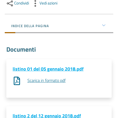
l'impresa
Condividi
Vedi azioni
e
il
territorio
INDICE DELLA PAGINA
Tutelare
Documenti
l'Impresa
e
il
Consumatore
listino 01 del 05 gennaio 2018.pdf
Scarica in formato pdf
L'impresa
in
digitale
listino 2 del 12 gennaio 2018.pdf