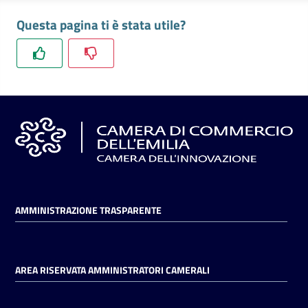
l'impresa
Questa pagina ti è stata utile?
e
il
territorio
Tutelare
l'Impresa
e
il
Consumatore
AMMINISTRAZIONE TRASPARENTE
L'impresa
in
digitale
AREA RISERVATA AMMINISTRATORI CAMERALI