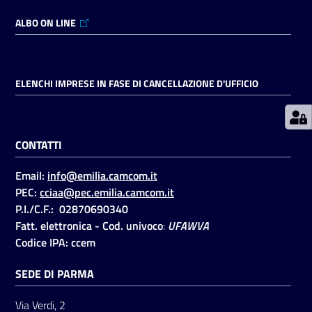
ALBO ON LINE
Prenotazioni
on line
ELENCHI IMPRESE IN FASE DI CANCELLAZIONE D'UFFICIO
Pagamenti
on line
CONTATTI
Accedi
Email:
info@emilia.camcom.it
PEC:
cciaa@pec.emilia.camcom.it
P.I./C.F.: 02870690340
Fatt. elettronica - Cod. univoco
:
UFAWVA
Codice IPA: ccem
Registrati
SEDE DI PARMA
Via Verdi, 2