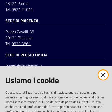
43121 Parma
Tel.
0521 21011
Seguici
SEDE DI PIACENZA
su
Piazza Cavalli, 35
29121 Piacenza
Tel.
0523 3861
SEDE DI REGGIO EMILIA
Piazza della Vittoria, 3
42121 Reggio Emilia
Usiamo i cookie
Tel.
0522 7961
SOCIAL
Questo sito utilizza i cookie tecnici di navigazione e di sessione per
garantire un miglior servizio di navigazione del sito, e cookie analitici per
Linkedin
Facebook
Instagram
raccogliere informazioni sull'uso del sito da parte degli utenti. Utilizza
anche cookie di profilazione dell'utente per fini statistici. Per i cookie di
profilazione puoi decidere se abilitarli o meno cliccando sul pulsante