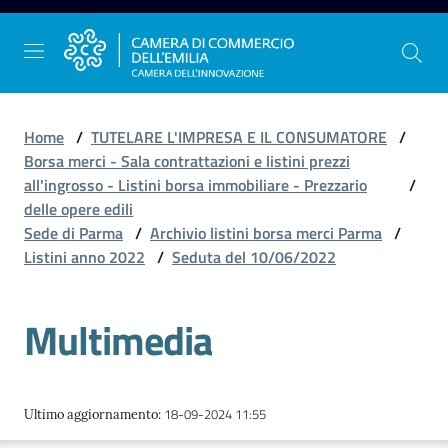
Vai al contenuto
Vai alla navigazione
Vai al footer
Home
/
TUTELARE L'IMPRESA E IL CONSUMATORE
/
Borsa merci - Sala contrattazioni e listini prezzi
all'ingrosso - Listini borsa immobiliare - Prezzario
/
La
delle opere edili
Camera
Sede di Parma
/
Archivio listini borsa merci Parma
/
dell'Emilia
Listini anno 2022
/
Seduta del 10/06/2022
Multimedia
Gestire
l'impresa
18-09-2024 11:55
Ultimo aggiornamento
:
Promuovere