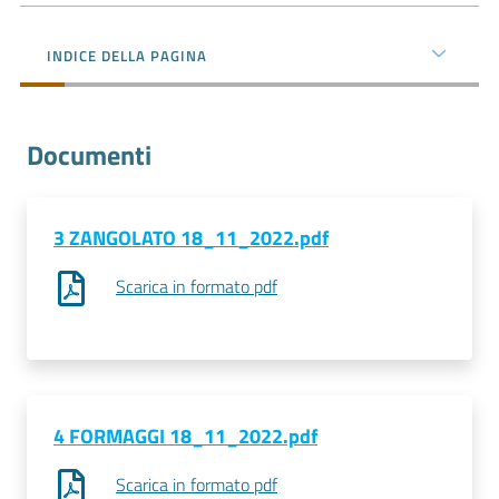
l'impresa
e
INDICE DELLA PAGINA
il
territorio
Documenti
Tutelare
l'Impresa
e
3 ZANGOLATO 18_11_2022.pdf
il
Scarica in formato pdf
Consumatore
L'impresa
in
digitale
4 FORMAGGI 18_11_2022.pdf
Scarica in formato pdf