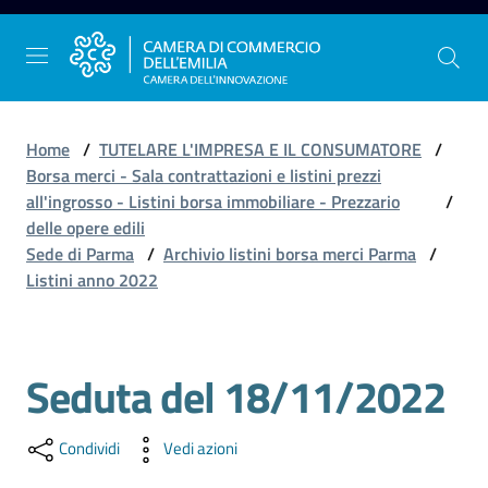
Vai al contenuto
Vai alla navigazione
Vai al footer
Home
/
TUTELARE L'IMPRESA E IL CONSUMATORE
/
Borsa merci - Sala contrattazioni e listini prezzi
all'ingrosso - Listini borsa immobiliare - Prezzario
/
La
delle opere edili
Camera
Sede di Parma
/
Archivio listini borsa merci Parma
/
dell'Emilia
Listini anno 2022
Gestire
Seduta del 18/11/2022
Salta al contenuto
l'impresa
Condividi
Vedi azioni
Promuovere