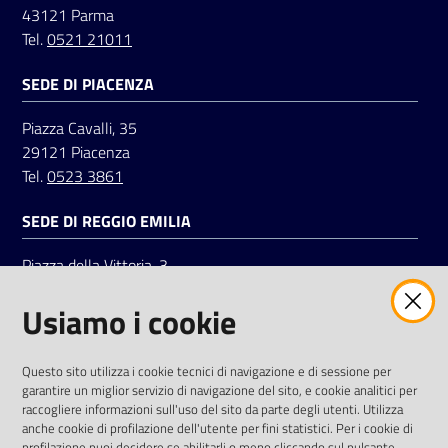
43121 Parma
Tel.
0521 21011
SEDE DI PIACENZA
Piazza Cavalli, 35
29121 Piacenza
Tel.
0523 3861
SEDE DI REGGIO EMILIA
Piazza della Vittoria, 3
42121 Reggio Emilia
Usiamo i cookie
Tel.
0522 7961
SOCIAL
Questo sito utilizza i cookie tecnici di navigazione e di sessione per
garantire un miglior servizio di navigazione del sito, e cookie analitici per
Linkedin
Facebook
Instagram
raccogliere informazioni sull'uso del sito da parte degli utenti. Utilizza
anche cookie di profilazione dell'utente per fini statistici. Per i cookie di
profilazione puoi decidere se abilitarli o meno cliccando sul pulsante