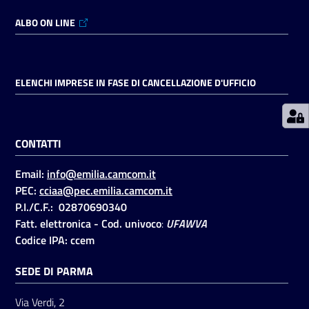
ALBO ON LINE
Prenotazioni
on line
ELENCHI IMPRESE IN FASE DI CANCELLAZIONE D'UFFICIO
Pagamenti
on line
CONTATTI
Accedi
Email:
info@emilia.camcom.it
PEC:
cciaa@pec.emilia.camcom.it
P.I./C.F.: 02870690340
Fatt. elettronica - Cod. univoco
:
UFAWVA
Codice IPA: ccem
Registrati
SEDE DI PARMA
Via Verdi, 2