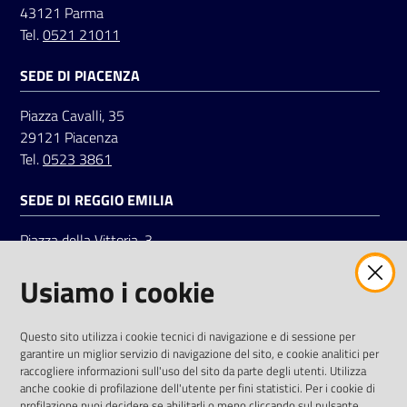
43121 Parma
Tel.
0521 21011
Seguici
SEDE DI PIACENZA
su
Piazza Cavalli, 35
29121 Piacenza
Tel.
0523 3861
SEDE DI REGGIO EMILIA
Piazza della Vittoria, 3
42121 Reggio Emilia
Usiamo i cookie
Tel.
0522 7961
SOCIAL
Questo sito utilizza i cookie tecnici di navigazione e di sessione per
garantire un miglior servizio di navigazione del sito, e cookie analitici per
Linkedin
Facebook
Instagram
raccogliere informazioni sull'uso del sito da parte degli utenti. Utilizza
anche cookie di profilazione dell'utente per fini statistici. Per i cookie di
profilazione puoi decidere se abilitarli o meno cliccando sul pulsante