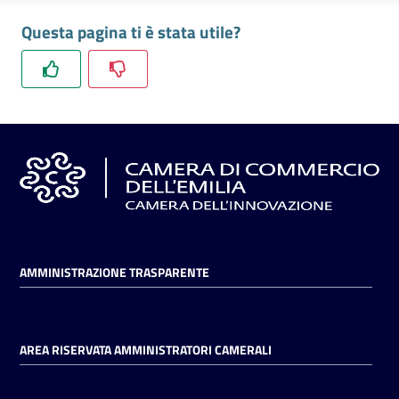
l'impresa
Questa pagina ti è stata utile?
e
il
territorio
Tutelare
l'Impresa
e
il
Consumatore
AMMINISTRAZIONE TRASPARENTE
L'impresa
in
digitale
AREA RISERVATA AMMINISTRATORI CAMERALI