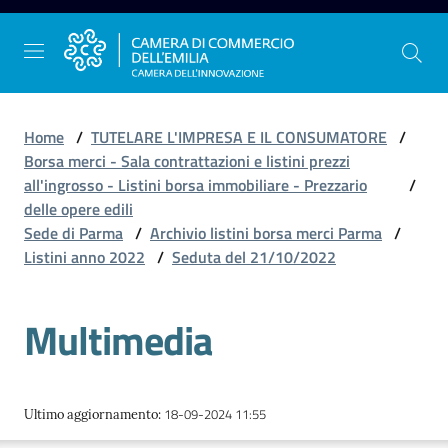
Vai al contenuto
Vai alla navigazione
Vai al footer
Home
/
TUTELARE L'IMPRESA E IL CONSUMATORE
/
Borsa merci - Sala contrattazioni e listini prezzi
all'ingrosso - Listini borsa immobiliare - Prezzario
/
La
delle opere edili
Camera
Sede di Parma
/
Archivio listini borsa merci Parma
/
dell'Emilia
Listini anno 2022
/
Seduta del 21/10/2022
Multimedia
Gestire
l'impresa
18-09-2024 11:55
Ultimo aggiornamento
:
Promuovere